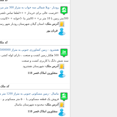
کد ملک
رودبار - ویلا شمالی سه خواب به متراژ 300 متر مربع (فروش)
⭐فرصت عالی برای خریدار ⭐ ⭐⭐لطفا تماس تلفنی ⭐
300متر زمین با 18 متر بر⭐ ⭐ 80متر بنا -3خوابه ⭐ ⭐کابینت کین گلاس⭐ ⭐ سازه ب ...
آدرس ملک:
استان گیلان شهرستان رودبار شهر رستم آ
قربان پور
کد ملک
هشترود - زمین کشاورزی جنوبی به متراژ 5000000 متر مربع (فروش)
سند شش دانگ با کاربری کشت و صنعت
آدرس ملک:
شهرستان هشترود
مشاورین املاک قصر 118
کد ملک 
ماسال - زمین مسکونی جنوبی به متراژ 1200 متر مربع (فروش)
فروش یک قطعه مسکونی با ۵۰۰ متر مسکونی و ۷۰۰ متر باغ با سند معتبر
آدرس ملک:
محدوده شهرستان ماسال
مشاورین املاک قصر 118