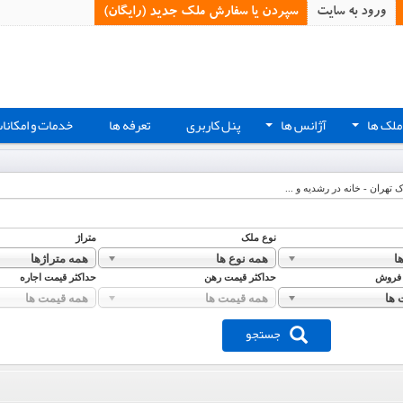
ورود به سایت
سپردن یا سفارش ملک جدید (رایگان)‏
ملک ها
آژانس ها
پنل کاربری
تعرفه ها
خدمات و امکانا
+
+
ک تهران - خانه در رشدیه و ...
نوع ملک
متراژ
ا
همه نوع ها
همه متراژها
 فروش
حداکثر قیمت رهن
حداکثر قیمت اجاره
 ها
همه قیمت ها
همه قیمت ها
جستجو