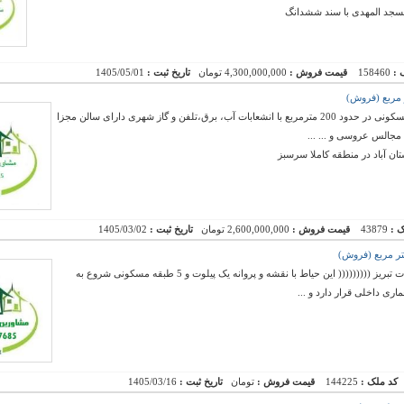
جد المهدی با سند ششدانگ
 :
158460
قیمت فروش :
4,300,000,000 تومان
تاریخ ثبت :
1405/05/01
ویلا به متراژ تقریبی 1800 مترمربع دارای زیربنای مسکونی در حدود 200 مترمربع با انشعابات آب، برق،تلفن و گاز شهری دارای سالن مجزا
ان آباد در منطقه کاملا سرسبز
ک :
43879
قیمت فروش :
2,600,000,000 تومان
تاریخ ثبت :
1405/03/02
فروش یک حیاط قابل نشیمن در یکی از بهترین محلات تبریز ((((((((( این حیاط با نقشه و پروانه یک پیلوت و 5 طبقه مسکونی شروع به
ری داخلی قرار دارد و ...
کد ملک :
144225
قیمت فروش :
تومان
تاریخ ثبت :
1405/03/16