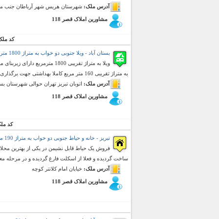
آدرس ملک:
شهرستان هریس شهر آرباطان جنب مس
مشاورین املاک قصر 118
کد ملک
بستان آباد - ویلا جنوبی دو خواب به متراژ 1800 متر مربع (فروش)
به متراژ تقریبی 160 متر مربع کاملا بهداشتی جهت برگذاری مجالس عروسی و ... ...
آدرس ملک:
اتوبان تبریز تهران حوالی شهرستان بست
مشاورین املاک قصر 118
کد مل
تبریز - خانه و حیاط جنوبی دو خواب به متراژ 190 متر مربع (فروش)
ساخت گردیده و فعلا از اسکلت فارغ گردیده و در مرحله معما
آدرس ملک:
خیابان امام کلانتر کوچه
مشاورین املاک قصر 118