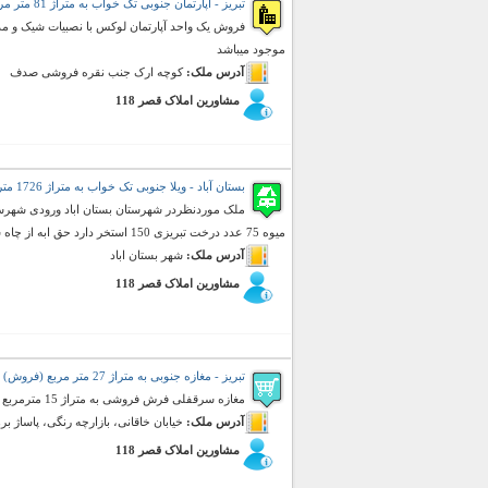
تبریز - آپارتمان جنوبی تک خواب به متراژ 81 متر مربع (فروش)
فروش یک واحد آپارتمان لوکس با نصبیات شیک و مدرن
موجود میباشد
آدرس ملک:
کوچه ارک جنب نقره فروشی صدف
مشاورین املاک قصر 118
بستان آباد - ویلا جنوبی تک خواب به متراژ 1726 متر مربع (فروش)
میوه 75 عدد درخت تبریزی 150 استخر دارد حق ابه از چاه سند ششدانگ . امنیت 100 درصد ...
آدرس ملک:
شهر بستان اباد
مشاورین املاک قصر 118
تبریز - مغازه جنوبی به متراژ 27 متر مربع (فروش)
مغازه سرقفلی فرش فروشی به متراژ 15 مترمربع و شامل 12 مترمربع بارخانه می باشد.همکف
آدرس ملک:
خیابان خاقانی، بازارچه رنگی، پاساژ بر
مشاورین املاک قصر 118