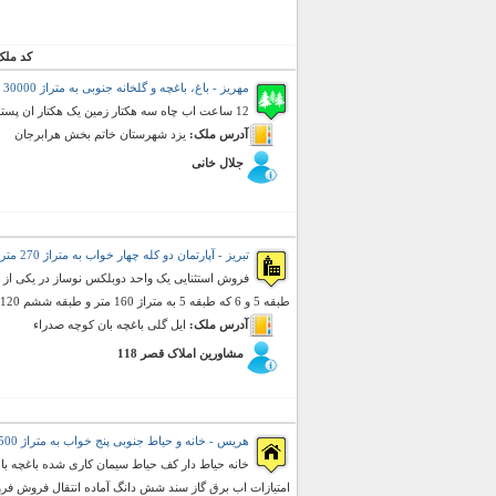
کد ملک
مهریز - باغ، باغچه و گلخانه جنوبی به متراژ 30000 متر مربع (فروش)
12 ساعت اب چاه سه هکتار زمین یک هکتار ان پسته کاشته شده
آدرس ملک:
یزد شهرستان خاتم بخش هرابرجان
جلال خانی
تبریز - آپارتمان دو کله چهار خواب به متراژ 270 متر مربع (فروش)
فروش استثنایی یک واحد دوبلکس نوساز در یکی از ب
طبقه 5 و 6 که طبقه 5 به متراژ 160 متر و طبقه ششم 120 متر با یک حیاط خلوتی به ...
آدرس ملک:
ایل گلی باغچه بان کوچه صدراء
مشاورین املاک قصر 118
هریس - خانه و حیاط جنوبی پنج خواب به متراژ 500 متر مربع (فروش)
خانه حیاط دار کف حیاط سیمان کاری شده باغچه با
امتیازات اب برق گاز سند شش دانگ آماده انتقال فروش فر