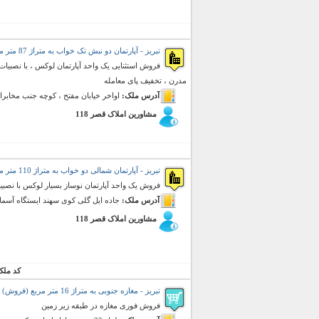
تبریز - آپارتمان دو نبش تک خواب به متراژ 87 متر مربع (فروش)
مدرن ، تخفیف پای معامله
آدرس ملک:
اواخر خیابان مفتح ، کوچه جنب مخابرا
مشاورین املاک قصر 118
تبریز - آپارتمان شمالی دو خواب به متراژ 110 متر مربع (فروش)
فروش یک واحد آپارتمان نوساز بسیار لوکس با نصبی
آدرس ملک:
جاده ایل گلی کوی سهند ایستگاه آسما
مشاورین املاک قصر 118
کد ملک
تبریز - مغازه جنوبی به متراژ 16 متر مربع (فروش)
فروش فوری مغازه در طبقه زیر زمین