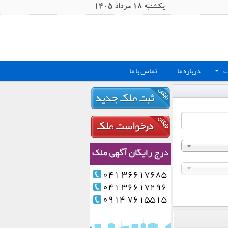
يکشنبه 18 مرداد 1405
ت
درباره ما
تماس با ما
+