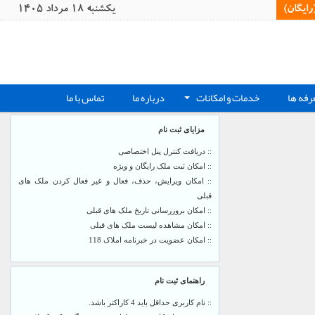
یگان)‏
يکشنبه 18 مرداد 1405
رفه ها
خدمات و امکانات
درباره ما
تماس با ما
+
مزایای ثبت نام
:: دریافت کنترل پنل اختصاصی
:: امکان ثبت ملک رایگان و ویژه
:: امکان ویرایش، حذف، فعال و غیر فعال کردن ملک های
قبلی
:: امکان بروزرسانی تاریخ ملک های قبلی
:: امکان مشاهده لیست ملک های قبلی
:: امکان عضویت در خبرنامه املاک 118
راهنمای ثبت نام
:: نام کاربری حداقل باید 4 کاراکتر باشد.