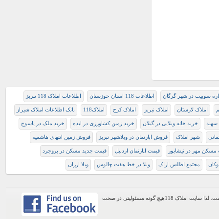
اره سوییت در شهر گرگان
اطلاعات 118 استان خوزستان
اطلاعات املاک 118 تبریز
م
املاک لارستان
املاک نبریز
املاک کرج
املاک118
بانک اطلاعات املاک شیراز
 سهند
خرید خانه ویلایی در گیلان
خرید زمین کشاورزی در ایذه
خرید ملک در یاسوج
مانی
شهر املاک
فروش اپارتمان در ويلاشهر تبريز
فروش زمین انتهای هاشمیه
مسكن مهر در نيشابور
قیمت اپارتمان اردبیل
قیمت جدید مسکن در بروجرد
وکان
مجتمع اطلس اراک
ويلا در خط هفت چالوس
ویلا ارزان
اطلاعات موجود در این وب سایت از طریق کاربران عمومی سایت ثبت شده است. لذا سایت املاک 118هیچ گونه مسئولیتی در صحت