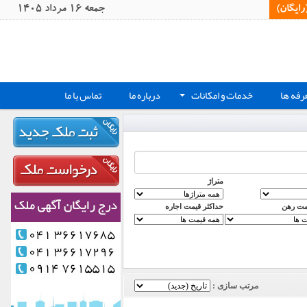
یگان)‏
جمعه 16 مرداد 1405
رفه ها
خدمات و امکانات
درباره ما
تماس با ما
+
متراژ
مت رهن
حداکثر قیمت اجاره
مرتب سازی :