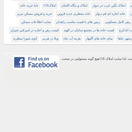
املاک نگین غرب در دیوار
املاک و بنگاه کاشان
املاک118
باما خريد خانه
ن
خانه اجاره ای قم دیوار
خانه منتظری جدید قزوین
خريد و فروش مسكن تبريز
رهن کامل مسکونی
زمین های با قیمت مناسب زاهدان
سایت اطلاعات مسکن
ت ابادکرج
قیمت خانه ها در مجتمع سامان در الهیه
قیمت رهن و اجاره در امیرکبیر شیرلز
شهر جلفا
نمای خانه های گلبهار
هزینه آب چاه
ویلا در هربی
کوی شورا منظریه
اطلاعات موجود در این وب سایت از طریق کاربران عمومی سایت ثبت شده است. لذا سایت املاک 118هیچ گونه مسئولیتی در صحت