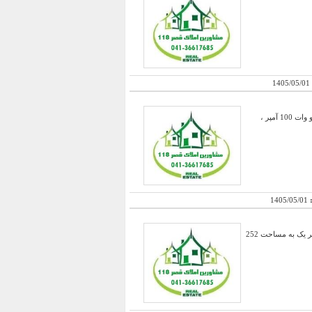
1405/05/01
کارخانه با عرصه ای به مساحت 13000 متر مربع با انشعابات مستقل با 3000 متر زیر بنای اعیانی ، دارای برق 90 کیلو وات 100 آمپر ،
:
1405/05/01
فروش یک محل کارخانه با 1535 متر سالن بهداشتی با ارتفاع تاج 9 متر به ابعاد 36 متر در 30 و دارای دو بچه سوله ، هر یک به مساحت 252