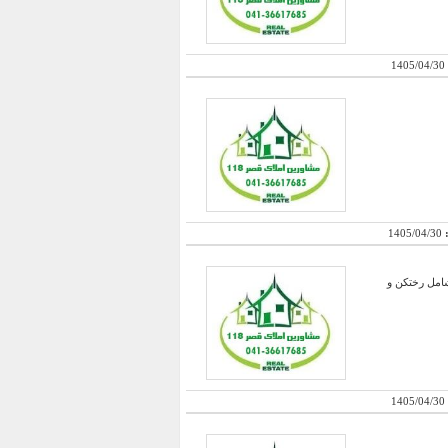
1405/04/30
:
1405/04/30
سقفی ۸ تنی و ارتفاع ۸ متر – ⁠بچه سوله ۱۰۰ متر مربع شامل رختکن و
1405/04/30