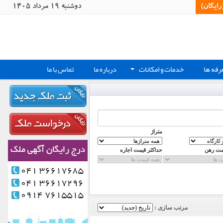
یگان)‏
دوشنبه 19 مرداد 1405
رفه ها
خدمات و امکانات
درباره ما
تماس با ما
+
متراژ
مت رهن
حداکثر قیمت اجاره
مرتب سازی :