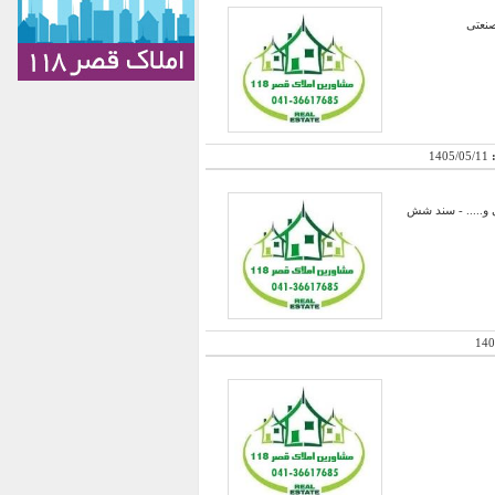
:
1405/05/11
بهداشتی - اداری و نگهبانی و..... - سند شش
140