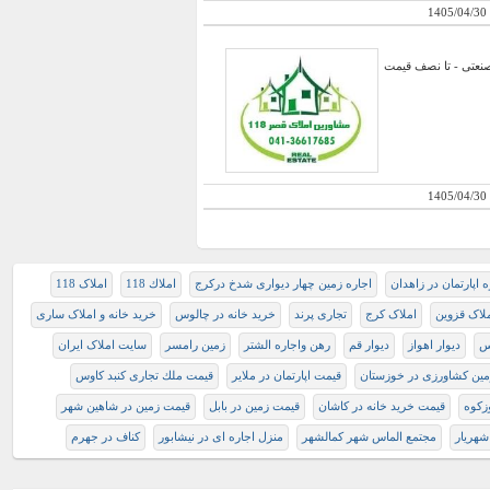
1405/04/30
عرصه 15600 - سالن حدود 1500 - سند 6 دانک با کاربری صنعتی - تا نصف قیمت
1405/04/30
ه اپارتمان در زاهدان
اجاره زمین چهار دیواری شدخ درکرج
املاك 118
املاک 118
لاک قزوین
املاک کرج
تجاری پرند
خرید خانه در چالوس
خرید خانه و املاک ساری
وس
دیوار اهواز
دیوار قم
رهن واجاره الشتر
زمین رامسر
سایت املاک ایران
ین کشاورزی در خوزستان
قيمت اپارتمان در ملاير
ﻗﻴﻤﺖ ﻣﻠﻚ ﺗﺠﺎﺭﻯ ﻛﻨﺒﺪ كاوس
وزکوه
قیمت خرید خانه در کاشان
قیمت زمین در بابل
قیمت زمین در شاهین شهر
هریار
مجتمع الماس شهر کمالشهر
منزل اجاره ای در نیشابور
کناف در جهرم