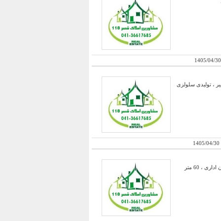
1405/04/30
یت استثنایی و بی نظیر ، تولیدی سلولزی
1405/04/30
فروش یک سالن کارخانه به مساحت 1050 متر با اتفاع 8 متر در وسط سوله و 6 متر کناره ها ، دارای 300 متر ساختمان اداری ، 60 متر