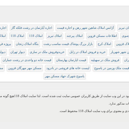
ان تبریز
آژانس املاک شاهین شهر رهن و اجاره قیمت
اجاره آپارتمان در رشت فلکه گاز
اجاره
رصوی
اطلاعات مسکن قزوین
املاك بيرجند
املاك تبريز
املاک 118
املاک 118
املا
اک قزوین
املاک کرج
بازار بزرگ پوشاک قیمت مناسب رشت
بنگاه املاک زنجان
پروژه فر
 شهر شهریار
خرید و فروش املاک در زابل
خریدوفروش ملک در ساری
دیوار تهران
دیوا
ران
فروش ملک در سهیلیه
قیمت اپارتمان بهارستان
قیمت خانه دو واحدی در رشت جماران
یمت ملک وزمین در یاسوج
لیست خانه های فروشی در بادرود
مسکن مهر مهرگان قزوین
مش
یاسوج شهرک جهاد مسکن مهر
اطلاعات موجود در این وب سایت از طریق کاربرا
ت مذکور ندارد.
 معنوی برای وب سایت املاک 118 محفوظ است.