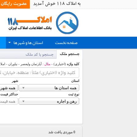
به املاک 118 خوش آمدید
عضویت رایگان
صفحه نخست
استان ها و شهرها
+
جستجو ملک
جستجو با کد ملک
کلید واژه
(اختیاری) -
مثال :
آپارتمان ولیعصر - نیاوران - املا
استان
شهر
همه استان ها
همه شهره
نوع ثبت
حداکثر قیمت
رهن و اجاره
همه قیمت
0
موردی یافت شد