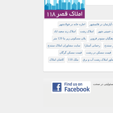
 آپارتمان در قائمشهر
اجاره خانه در فولادشهر
ک خمینی شهر
املاک رشت
املاک زند سعید اباد
هنگیان مینودر قزوین
پلان مسکونی زیر بنا 120 متر
ر سنندج
رحمانی آستارا
سایت مشاوران املاک سنندج
قیمت مسکن در رشت
قیمت مسکن گرگان
اور املاک رشت آب و برق
ملک 118
کاشان املاک
ن عمومی سایت ثبت شده است. لذا سایت املاک 118هیچ گونه مسئولیتی در صحت