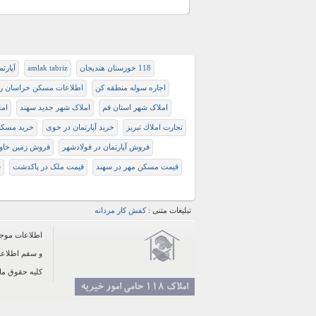
118 خوزستان هندیجان
amlak tabriz
آپارتم
اجاره سوله منطقه کن
اطلاعات مسکن خراسان 
املاک شهر استان قم
املاک شهر جدید سهند
امل
تجارت املاك تبريز
خرید آپارتمان در خوی
خرید مسکن
فروش آپارتمان در فولادشهر
فروش زمین خاو
قیمت مسکن مهر در سهند
قیمت ملک در پاکدشت
ق
تبلیغات متنی :
کفش کار مردانه
و سقم اطلاعا
کلیه حقوق مادی و