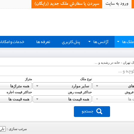
ورود به سایت
سپردن یا سفارش ملک جدید (رایگان)‏
ملک ها
آژانس ها
پنل کاربری
تعرفه ها
خدمات و امکانا
+
+
ک تهران - خانه در رشدیه و ...
نوع ملک
متراژ
ای
سایر موارد
همه متراژها
 فروش
حداکثر قیمت رهن
حداکثر قیمت اجاره
 ها
همه قیمت ها
همه قیمت ها
جستجو
مرتب سازی :