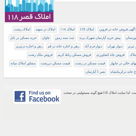
اگهی فروش خانه در قزوین
املاک 118
املاک ۱۱۸
املاک در سهند
املاک رشت
وزستان
پیش خرید آپارتمان شهرک پرند
ثبت سند زمین
چاوان
خريد مسکن در بابل
 تبریز
دیوار تهران
دیوارخرم آباد
رهن و اجاره خانه در قم
رهن و اجاره درتبريز
لاک
فروش چاه کشاورزی
فروش مسکن رباط کریم
فروش ملک رشت
ای خالی در چابهار
قیمت مسکن در رشت
قیمت مسکن دررشت
مشاور املاک میانه
خ خانه دركرمانشاه
نصر 5 آپارتمان
اطلاعات موجود در این وب سایت از طریق کاربران عمومی سایت ثبت شده است. لذا سایت املاک 118هیچ گونه مسئولیتی در صحت