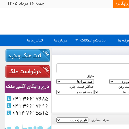
یگان)‏
جمعه 16 مرداد 1405
رفه ها
خدمات و امکانات
درباره ما
تماس با ما
+
متراژ
مت رهن
حداکثر قیمت اجاره
مرتب سازی :