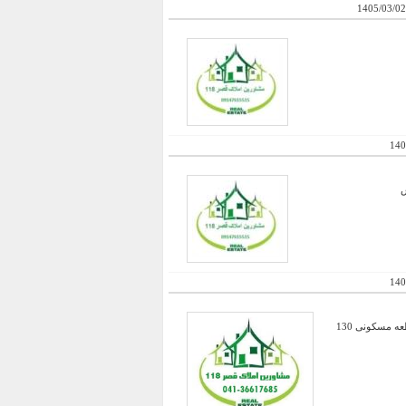
1405/03/02
140
140
فروش یک باب حیاط مسکونی دو طبقه با 146 متر جمع زیربنای دو طبقه و با مساحت عرصه 159متر و فروش یک قطعه مسکونی 130