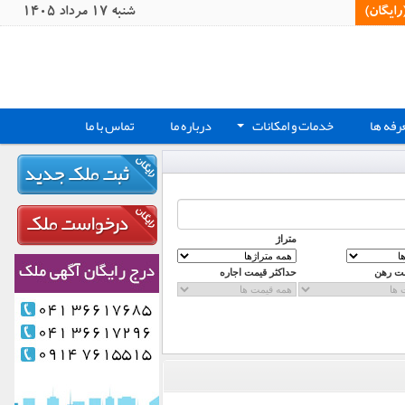
یگان)‏
شنبه 17 مرداد 1405
رفه ها
خدمات و امکانات
درباره ما
تماس با ما
+
متراژ
مت رهن
حداکثر قیمت اجاره