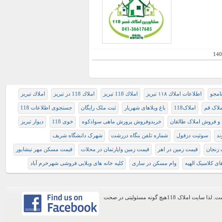
140
نامجو
اطلاعات املاك ١١٨ تبريز
املاك 118 تبريز
املاك 118 در تبريز
املاك تبريز
ملاک قم
املاک118
باغ ویلاهای شهریار
ثبت ملک رایگان
جستجوی اطلاعات 118
 و فروش املاک طالقان
خریدوفروش پرورش ماهی سوادکوه
خوی 118
دیوار تبریز
ند
سوئیت دزفول
شماره تلفن بنگاه دررشت
شهرک دانشگاه شریف
 زنجان
قیمت زمین در اهر
قیمت زمین واپارتمان در محلات
قیمت مسکن مهر نیشابور
های کلاسیک الهیه
وام مسکن در ساری
کلیه خانه های ویلایی فروشی شهرخرم آباد
اطلاعات موجود در این وب سایت از طریق کاربران عمومی سایت ثبت شده است. لذا سایت املاک 118هیچ گونه مسئولیتی در صحت