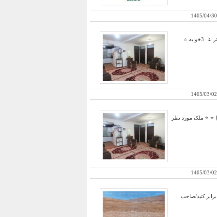
1405/04/30
⭐ چشم انداز عالی و بی نظیر در جایی بلند و خوش آب و هوا ⭐ ⭐ ملک مورد نظر 300متر زمین با 18 متر بر⭐ ⭐ 80متر بنا -3خوابه ⭐
1405/03/02
ا ⭐ ⭐ ملک مورد نظر
1405/03/02
برابر کنید/صاحب