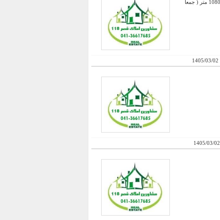
فروش کارخانه بهداشتی با 6300 متر عرصه - 1200 متر سالن + 1080 متر سالن دوم + دو سالن دو طبقه که هر کدام 1080 متر ( جمعا
1405/03/02
1405/03/02