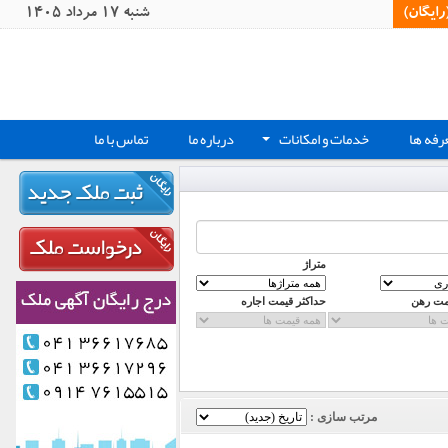
یگان)‏
شنبه 17 مرداد 1405
رفه ها
خدمات و امکانات
درباره ما
تماس با ما
+
متراژ
مت رهن
حداکثر قیمت اجاره
مرتب سازی :