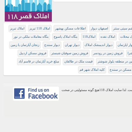
شم سیتی سنتر
اصفهان دیوار
اطلاعات مسکن بهشهر
املاك 118 تبريز
املاك تبريز
ک محلات
املاک نقده
املاک118
بنگاه املاک یاسوج
بنگاه معاملات ملکی در نور
ار اپارتمان
دیوار اندیمشک املاک
دیوار تهران
دیوار سنندج
زنجان آپارتمان یا زمین
را
فروش زمین در رودسر
فروش زمین صوفیان شبستر
فروش مسکن اردبیل
ن در منطقه بلوار شوشتر
قیمت ملک در طالقان
مبلغ خرید آپارتمان در قاسم آباد
مسکن در سنندج
کلیه املاک شهر قم
اطلاعات موجود در این وب سایت از طریق کاربران عمومی سایت ثبت شده است. لذا سایت املاک 118هیچ گونه مسئولیتی در صحت