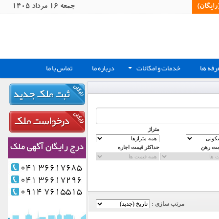
یگان)‏
جمعه 16 مرداد 1405
رفه ها
خدمات و امکانات
درباره ما
تماس با ما
+
متراژ
مت رهن
حداکثر قیمت اجاره
مرتب سازی :