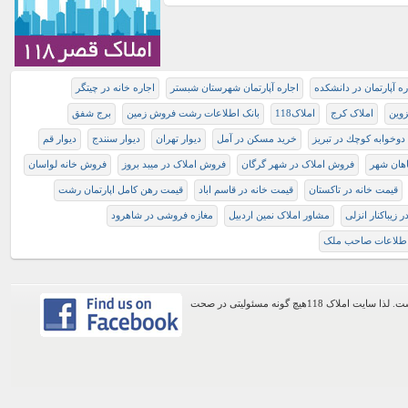
ره آپارتمان در دانشکده
اجاره آپارتمان شهرستان شبستر
اجاره خانه در چیتگر
زوین
املاک کرج
املاک118
بانک اطلاعات رشت فروش زمین
برج شفق
 دوخوابه كوچك در تبريز
خرید مسکن در آمل
دیوار تهران
دیوار سنندج
دیوار قم
اهان شهر
فروش املاک در شهر گرگان
فروش املاک در میبد بروز
فروش خانه لواسان
قیمت خانه در تاکستان
قیمت خانه در قاسم اباد
قیمت رهن کامل اپارتمان رشت
زیباکنار انزلی
مشاور املاک نمین اردبیل
مغازه فروشی در شاهرود
اطلاعات صاحب ملک
اطلاعات موجود در این وب سایت از طریق کاربران عمومی سایت ثبت شده است. لذا سایت املاک 118هیچ گونه مسئولیتی در صحت