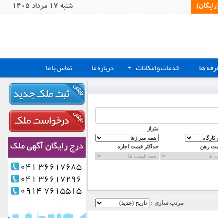
یگان)‏
شنبه 17 مرداد 1405
رفه ها
خدمات و امکانات
درباره ما
تماس با ما
+
متراژ
مت رهن
حداکثر قیمت اجاره
مرتب سازی :