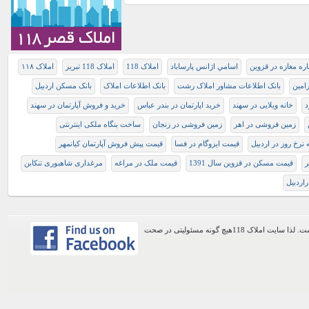
اره مغازه در قزوین
اسامي اژانس پارساباد
املاک 118
املاک 118 تبریز
املاک ۱۱۸
امین
بانک اطلاعات مشاور املاک رشت
بانک اطلاعات املاک
بانک مسکن اردبیل
د
خانه ویلایی در سهند
خرید اپارتمان در بندر عباس
خرید و فروش آپارتمان در سهند
زمین فروشی در اهر
زمین فروشی در زنجان
ساخت بنگاه ملکی اینترنتی
نرخ روز در اردبیل
قیمت ایزوگام در فسا
قیمت پیش فروش آپارتمان کیانمهر
ر
قیمت مسکن در قزوین سال 1391
قیمت ملک در مراغه
مرغداری شاهبوری تنکابن
اردبيل
اطلاعات موجود در این وب سایت از طریق کاربران عمومی سایت ثبت شده است. لذا سایت املاک 118هیچ گونه مسئولیتی در صحت