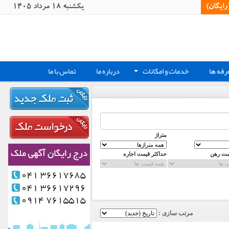
یگان)‏
يکشنبه 18 مرداد 1405
رفه ها
خدمات و امکانات
درباره ما
تماس با ما
+
متراژ
مت رهن
حداکثر قیمت اجاره
مرتب سازی :