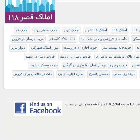
11
املاک 118
املاک 118 تبریز
املاک تبریز
املاک صنعتی پرند
املاک قم
مسکن
خانه های فروشی ویلایی نجف اباد
خانه املاک کلبه قم
خرید آپارتمان در قزوین
غه
خریدخانه بهشت بندر
خونه اجاره ای در رشت
دیوار املاک شهرکرد
دیوار تبریز
تمان بالای دویست متر درساری
فروش زمين در اروميه
فروش زمین در سهند
عباس
قیمت رهن و اجاره آپارتمان 60 متری در گرگان
قیمت مسکن بجنورد
مرغداری محلی
مسکن یاسوج
مغازه اجاره ای یزد
ملک در طالقان برای فروش
اطلاعات موجود در این وب سایت از طریق کاربران عمومی سایت ثبت شده است. لذا سایت املاک 118هیچ گونه مسئولیتی در صحت