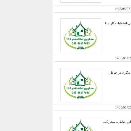
1405/05/02
ایین معمولی،انشعابات گاز جدا
1405/05/02
احد و دیگری در حیاط -
1405/05/02
 این حیاط به مشارکت