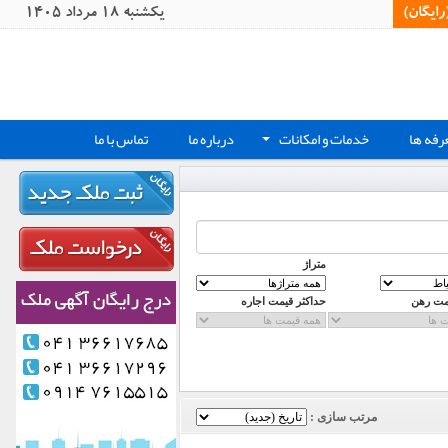
یگان)‏
يکشنبه 18 مرداد 1405
رفه ها
خدمات و امکانات
درباره ما
تماس با ما
+
متراژ
مت رهن
حداکثر قیمت اجاره
مرتب سازی :