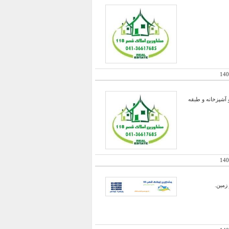
140
 و زیر زمین به متراژ 15 متر عنوان انباری و آشپزخانه و طبقه
140