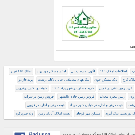
140
اپ
اطلاعات املاک 118
اگهی اجاره اردبیل
امتیاز مسکن مهر پرند
املاك 118 تبريز
ملاک کرج
بانک مسکن خوی
بنگا ههای معاملاتی خیابان لاکانی رشت
پرند فاز دو
خرید زمین باغی در خمین
خرید مسکن در شهر پرند 1393
خونه دوبلکس درقزوین
روی
زمین مغازه محلات
فروش زمین جاده عالیشهر
فروش زمین در سراب
 رشت
قیمت رهن و اجاره در خیابان کلهر مرداد
قیمت رهن و اجاره در قزوین
ک توریستی نمک آبرود
مسکن مهر قوچان
نقشه املاک آبادان زمین
ویلا فیروزکوه
اطلاعات موجود در این وب سایت از طریق کاربران عمومی سایت ثبت شده است. لذا سایت املاک 118هیچ گونه مسئولیتی در صحت