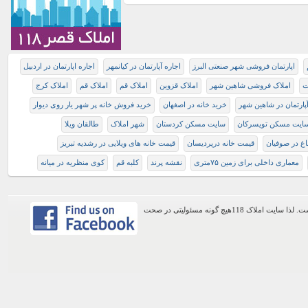
اپارتمان فروشی شهر صنعتی البرز
اجاره آپارتمان در کیانمهر
اجاره اپارتمان در اردبیل
ت
املاک فروشی شاهین شهر
املاک قزوین
املاک قم
املاک قم
املاک کرج
پارتمان در شاهین شهر
خرید خانه در اصغهان
خرید فروش خانه پر شهر یار روی دیوار
ایت مسکن تویسرکان
سایت مسکن کردستان
شهر املاک
طالقان ویلا
اغ در صوفیان
قیمت خانه درپردیسان
قیمت خانه های ویلایی در رشدیه تبریز
معماری داخلی برای زمین ۷۵متری
نقشه پرند
کلبه قم
کوی منظریه در میانه
اطلاعات موجود در این وب سایت از طریق کاربران عمومی سایت ثبت شده است. لذا سایت املاک 118هیچ گونه مسئولیتی در صحت