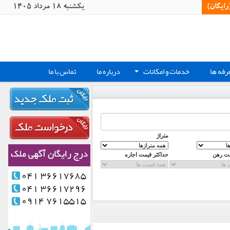
یگان)‏
يکشنبه 18 مرداد 1405
رفه ها
خدمات و امکانات
درباره ما
تماس با ما
+
متراژ
مت رهن
حداکثر قیمت اجاره