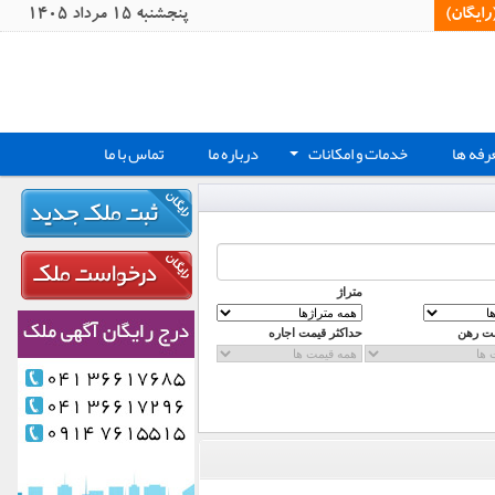
یگان)‏
پنجشنبه 15 مرداد 1405
رفه ها
خدمات و امکانات
درباره ما
تماس با ما
+
متراژ
مت رهن
حداکثر قیمت اجاره