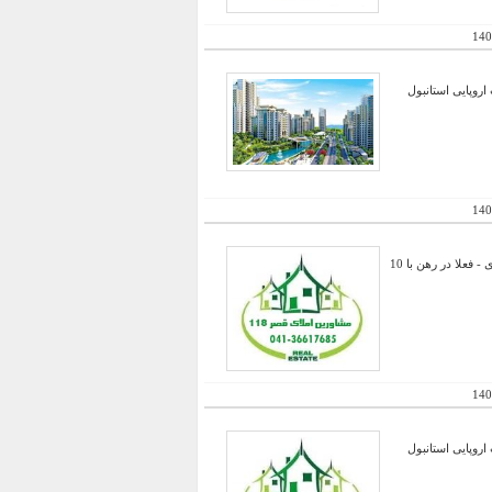
140
اروپایی استانبول
140
فروش فوری مغازه در بهترین موقعیت مرکز خرید - در میدان وسط با دهنه ای بزرگ و ارتفاع 5 متر- سرقفل شهرداری - فعلا در رهن با 10
140
اروپایی استانبول