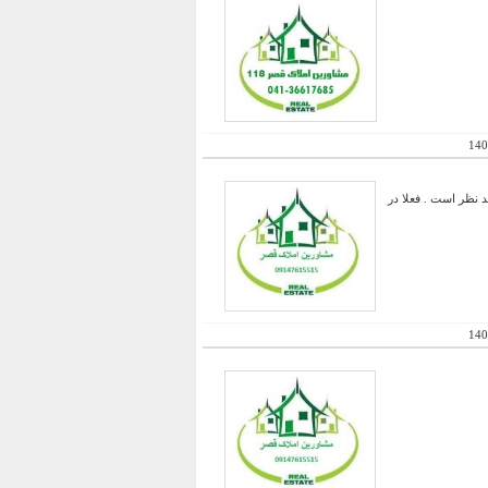
140
 فروش این مغازه نیز مد نظر است . فعلا در
140