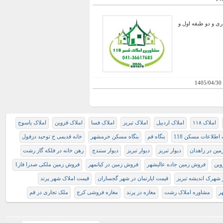
وقعیت تجاری و دو طبقه اول و
1405/04/30
املاک ۱۱۸
املاک اردبیل
املاک تبریز
املاک فسا
املاک قزوین
املاک یاسوج
 اطلاعات مسکن 118
بنگاه قم
بنگاه مسکن خرمشهر
خانه قدیمی خ توحید دزفول
مین در زاهدان
دیوار تبريز
دیوار تبریز
دیوار سنندج
رهن خانه در فلکه گاز رشت
وین
فروش زمین جاده عالیشهر
فروش زمین در کیانمهر
فروش زمین ملکی صدرا فاز1
ر شهرک اندیشه تبریز
قیمت اپارتمان در شهر گجساران
قیمت املاک شهر پرند
ر
مشاوره املاک رشت
مغازه در پرند
مغازه فروشی کرج
ملک تجاری در قم