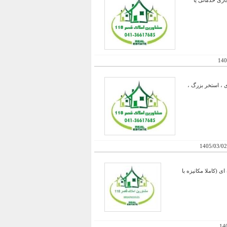
 متر و دیگری ۲۰ متر- با موافقت شهرداری جهت ساخت ۱۰۰ درصد تجاری خدماتی یا
140
ی 25 متر سوئیت با برق خورشیدی ، استخر بزرگ ،
1405/03/02
ا پروانه 3- برق سه فاز با مصرف یارانه ای 4- آبیاری قطره ای (کاملا مکانیزه با
14