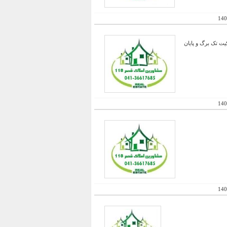
140
تخر رو باز در زمینی به مساحت 1597 دارای سند مالکیت تک برگ و پایان
140
140