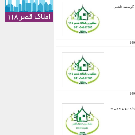
ی از روستاهای ساری دارای پروانه گاو شیری 100 راسی و کل گله 200 راسی گوسفند داشتی
140
140
انه بدون بدهی به