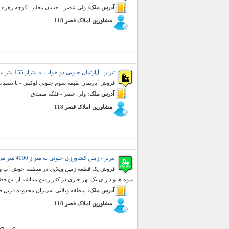
آدرس ملک:
ولی عصر - خیابان معلم - کوچه زهره
مشاورین املاک قصر 118
تبریز - آپارتمان جنوبی دو خواب به متراژ 155 متر مربع (فروش)
فروش آپارتمان طبقه سوم جنوبی لوکس - با نصبیا
آدرس ملک:
ولی عصر - فلکه مصدق
مشاورین املاک قصر 118
تبریز - زمین کشاورزی جنوبی به متراژ 4000 متر مربع (فروش)
میوه ها و دارای یک نهر جاری در کنار زمین میباشد از این قطع
آدرس ملک:
منطقه ویلایی اسپیران محدوده قزیل قی
مشاورین املاک قصر 118