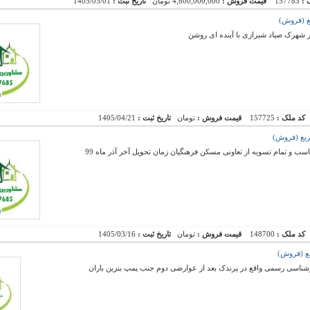
 :
157783
قیمت فروش :
4,800,000,000 تومان
تاریخ ثبت :
1405/05/01
شهرک صیاد شیرازی با آینده ای روشن
کد ملک :
157725
قیمت فروش :
تومان
تاریخ ثبت :
1405/04/21
 و تمام تسویه از تعاونی مسکن فرهنگیان زمان تحویل آخر آذر ماه 99
کد ملک :
148700
قیمت فروش :
تومان
تاریخ ثبت :
1405/03/16
کارشناسی رسمی واقع در پرندک بعد از عوارضی دوم جنب پمپ بنزین باران