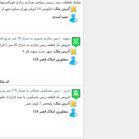
تفکیک قطعات سند رسمی میباشد.تعدادی زیادی فوتبالیستها
آدرس ملک:
کیلومتر 50 اتوبان تهران ساوه شهرک بزرگ میرداماد
حمید اسدی
سهند - زمین تجاری جنوبی به متراژ 40 متر مربع (فروش)
فروش یک قطعه زمین تجاری به متراژ 40 متر با قرارداد تعاونی مسکن
آدرس ملک:
شهر جدید سهند فاز 4
مشاورین املاک قصر 118
کد ملک
تبریز - زمین مسکونی شمالی به متراژ 276 متر مربع (فروش)
فروش یک قطعه زمین مسکونی با سند قرارداد تعا
آدرس ملک:
ولیعصر 2 کوی نصر
مشاورین املاک قصر 118