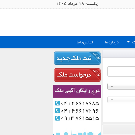
يکشنبه 18 مرداد 1405
ت
درباره ما
تماس با ما
+