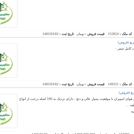
کد ملک :
152824
قیمت فروش :
تومان
تاریخ ثبت :
1405/03/02
ت کامل صفر -
کد ملک :
149321
قیمت فروش :
تومان
تاریخ ثبت :
1405/03/02
فروش یک قطعه زمین ویلایی در منطقه خوش آب و هوای اسپیران با موقعیت بسیار عالی و دنج ، دارای نزدیک به 100 اصله درخت از انواع
ه ...
ه