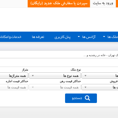
ورود به سایت
سپردن یا سفارش ملک جدید (رایگان)‏
ملک ها
آژانس ها
پنل کاربری
تعرفه ها
خدمات و امکانا
+
+
ک تهران - خانه در رشدیه و ...
نوع ملک
متراژ
ا
همه نوع ها
همه متراژها
 فروش
حداکثر قیمت رهن
حداکثر قیمت اجاره
 ها
همه قیمت ها
همه قیمت ها
جستجو