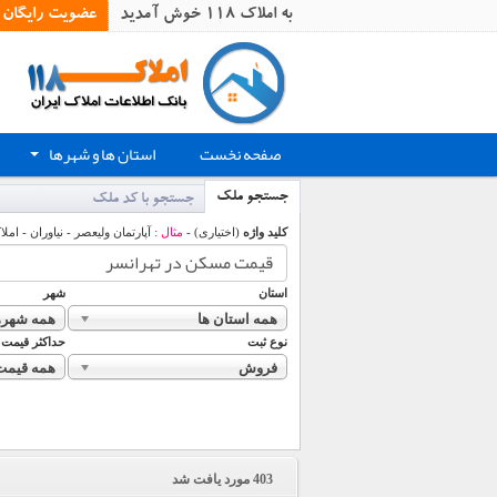
به املاک 118 خوش آمدید
عضویت رایگان
صفحه نخست
استان ها و شهرها
+
جستجو ملک
جستجو با کد ملک
کلید واژه
(اختیاری) -
مثال :
آپارتمان ولیعصر - نیاوران - املا
استان
شهر
همه استان ها
همه شهره
نوع ثبت
حداکثر قیمت
فروش
همه قیمت
403
مورد یافت شد