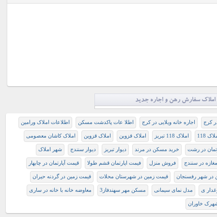
املاک سفارش رهن و اجاره جدید
ر کرج
اجاره خانه ویلایی در کرج
اطلا عات پاکدشت مسکن
اطلاعات املاک ورامین
لاک 118
املاک 118 تبریز
املاک قزوین
املاک قزوین
املاک کاشان معصومی
رتمان در رشت
خرید مسکن در مرند
دیوار تبریز
دیوار سنندج
شهر املاک
ازه در سنندج
فروش منزل
فیمت اپارتمان قشم طولا
قیمت آپارتمان در چابهار
 در شهر رفسنجان
قیمت زمین در شهرستان محلات
قیمت زمین در گردنه حیران
غدار ی
مدل نمای سیمانی
مسکن مهر سهندفاز3
معاوضه خانه با خانه در ساری
هرک خاوران