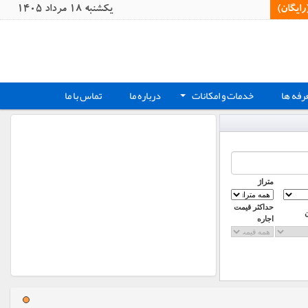
یگان)‏
يکشنبه 18 مرداد 1405
رفه ها
خدمات و امکانات
درباره ما
تماس با ما
+
متراژ
حداکثر قیمت
اجاره