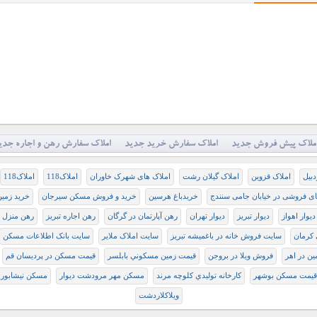
ملاک پیش فروش جدید
املاک سفارش خرید جدید
املاک سفارش رهن و اجاره جدی
دبیل
املاک قزوین
املاک گیلان رشت
املاک های شهرک خاوران
املاک118
املاک118
ای فروشی در خیابان جامی سنندج
خريدباغ هرسين
خرید و فروش مسکن سیرجان
خرید زمین
دیوار اهواز
دیوار تبریز
دیوار تهران
رهن آپارتمان در گرگان
رهن اجاره تبریز
رهن منزل با
 كرمان
سايت فروش خانه در باغميشه تبريز
سایت املاک ملایر
سایت بانک اطلاعات مسکن
ن در اهر
فروش ويلا در بروجن
قيمت زمين مسكوني بابلسر
قيمت مسكن در پرديسان قم
قیمت مسکن بوشهر
كارخانه توليدي كلوچه مرند
مسکن مهر مرودشت دیوار
مسکن نیشابور
ويلاکلاردشت