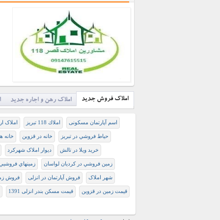
املاک فروش جدید
املاک رهن و اجاره جدید
ا
اسم آپارتمان مسکونی
املاك 118 تبريز
املاک ار
حياط فروشي در تبريز
خانه در قزوین
خانه ه
خرید ویلا در تالش
دیوار املاک شهرکرد
زمين فروشي در کرديان لواسان
زمينهاي فروشيي
شهر املاک
فروش آپارتمان در انزلی
فروش زمی
قیمت زمین در قزوین
قیمت مسکن بندر انزلی 1391