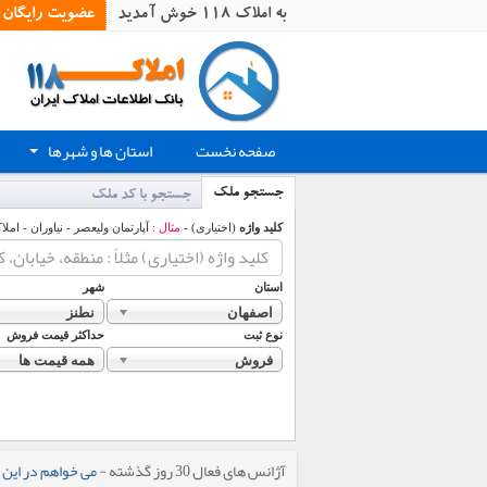
به املاک 118 خوش آمدید
عضویت رایگان
صفحه نخست
استان ها و شهرها
+
جستجو ملک
جستجو با کد ملک
کلید واژه
(اختیاری) -
مثال :
آپارتمان ولیعصر - نیاوران - املا
استان
شهر
اصفهان
نطنز
نوع ثبت
حداکثر قیمت فروش
فروش
همه قیمت ها
آژانس های فعال 30 روز گذشته -
می خواهم در این 