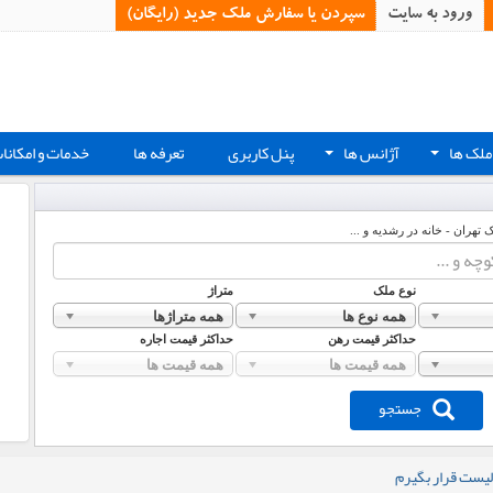
ورود به سایت
سپردن یا سفارش ملک جدید (رایگان)‏
ملک ها
آژانس ها
پنل کاربری
تعرفه ها
خدمات و امکانا
+
+
ک تهران - خانه در رشدیه و ...
نوع ملک
متراژ
همه نوع ها
همه متراژها
حداکثر قیمت رهن
حداکثر قیمت اجاره
همه قیمت ها
همه قیمت ها
جستجو
لیست قرار بگیرم