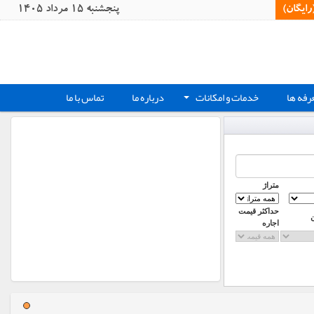
یگان)‏
پنجشنبه 15 مرداد 1405
رفه ها
خدمات و امکانات
درباره ما
تماس با ما
+
متراژ
حداکثر قیمت
اجاره