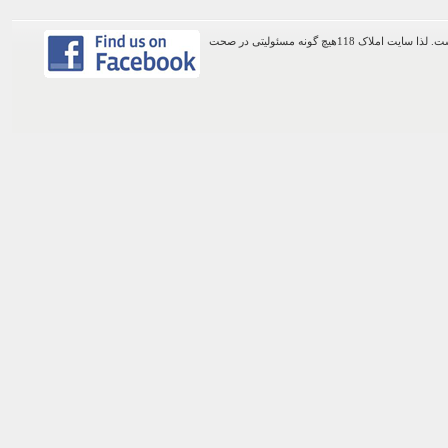
اطلاعات موجود در این وب سایت از طریق کاربران عمومی سایت ثبت شده است. لذا سایت املاک 118هیچ گونه مسئولیتی در صحت