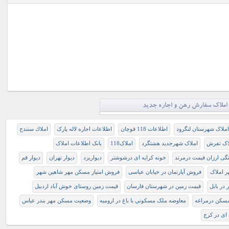
املاک سفارش رهن و اجاره جدید
ملاک شهرستان لنگرود
اطلاعات 118 قوچان
اطلاعات اجاره لاله پارک
املاك سنندج
اک تفرش
املاک شهرجدید هشتگرد
املاک118
بانک اطلاعات املاک
نگی ارزان قیمت درمرند
خونه کرایه ای درشوشتر
ديواريزد
دیوار تهران
دیوار قم
 املاک
فروش آپارتمان در خیابان عباسی
فروش امتیاز مسکن مهر شاهین شهر
 در بابل
قیمت زمین در شهرستان فارسان
قیمت زمین روستای خوش آباد اردبیل
سکن درمراغه
معاوضه ملک مسکوني با باغ در اروميه
وضعیت مسکن مهر بندر عباس
 ای در کرج