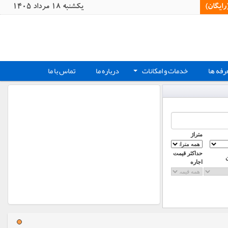
یگان)‏
يکشنبه 18 مرداد 1405
رفه ها
خدمات و امکانات
درباره ما
تماس با ما
+
متراژ
حداکثر قیمت
اجاره