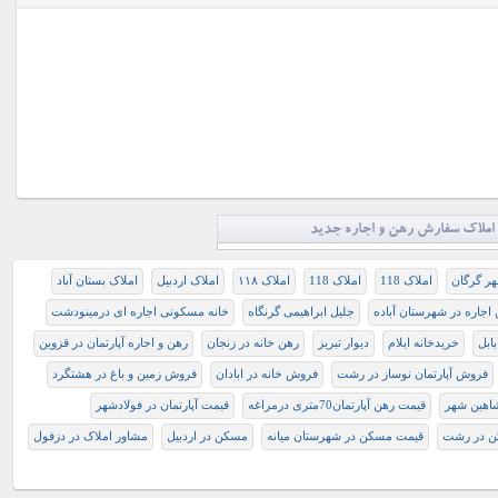
املاک سفارش رهن و اجاره جدید
هر گرگان
املاک 118
املاک 118
املاک ۱۱۸
املاک اردبیل
املاک بستان آباد
اجاره در شهرستان آباده
جلیل ابراهیمی گرنگاه
خانه مسکونی اجاره ای درمینودشت
ابل
خریدخانه ایلام
دیوار تبریز
رهن خانه در زنجان
رهن و اجاره آپارتمان در قزوین
فروش آپارتمان نوساز در رشت
فروش خانه در ابادان
فروش زمین و باغ در هشتگرد
شاهين شهر
قيمت رهن آپارتمان70متری درمراغه
قیمت آپارتمان در فولادشهر
ن در رشت
قیمت مسکن در شهرستان میانه
مسکن در اردبیل
مشاور املاک در دزفول