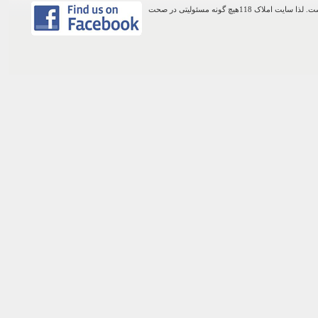
اطلاعات موجود در این وب سایت از طریق کاربران عمومی سایت ثبت شده است. لذا سایت املاک 118هیچ گونه مسئولیتی در صحت