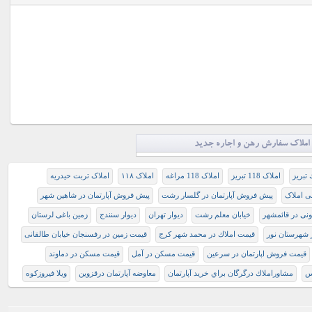
املاک سفارش رهن و اجاره جدید
 تبريز
املاک 118 تبریز
املاک 118 مراغه
املاک ۱۱۸
املاک تربت حيدريه
ی املاک
پيش فروش آپارتمان در گلسار رشت
پیش فروش آپارتمان در شاهین شهر
نی در قائمشهر
خیابان معلم رشت
دیوار تهران
دیوار سنندج
زمین باغی لرستان
شهرستان نور
قيمت املاك در محمد شهر كرج
قيمت زمين در رفسنجان خیابان طالقانی
قیمت فروش اپارتمان در سرعین
قیمت مسکن در آمل
قیمت مسکن در دماوند
س
مشاوراملاك درگرگان براي خريد آپارتمان
معاوضه آپارتمان درقزوین
ویلا فیروزکوه