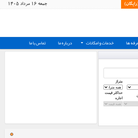
یگان)‏
جمعه 16 مرداد 1405
رفه ها
خدمات و امکانات
درباره ما
تماس با ما
+
متراژ
حداکثر قیمت
اجاره