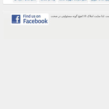
اطلاعات موجود در این وب سایت از طریق کاربران عمومی سایت ثبت شده است. لذا سایت املاک 118هیچ گونه مسئولیتی در صحت