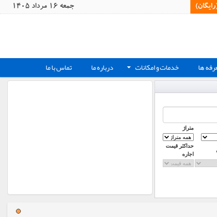
یگان)‏
جمعه 16 مرداد 1405
رفه ها
خدمات و امکانات
درباره ما
تماس با ما
+
متراژ
حداکثر قیمت
اجاره