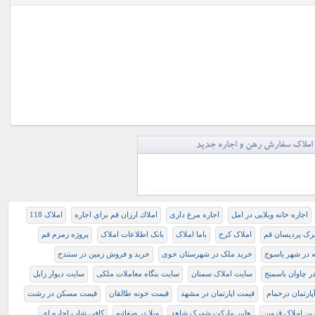
املاک سفارش رهن و اجاره جدید
اجاره خانه ویلایی در امل
اجاره مرغ داری
املاك ارزان قم براي اجاره
املاک 118
رک پردیسان قم
املاک کرج
باما املاک
بانک اطلاعات املاک
پروژه زمزم قم
ه در شهر یاسوج
خرید ملک در شهرستان خوی
خرید و فروش زمین در سنندج
ر چاوان باسمنج
سایت املاک سمنان
سایت بنگاه معاملات ملکی
سایت دیوار زابل
پارتمان درخمام
قیمت اپارتمان در مشهد
قیمت خونه طالقان
قیمت مسکن در رشت
ین املاک قزوین
هایپر مارکت شهرک شاهد
ويلا در صفائيه
کافی شاپ اجاره ای