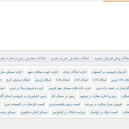
ملاک پیش فروش جدید
املاک سفارش خرید جدید
املاک سفارش رهن و اجاره جدی
اپارتمان فروشی در اصفهان
اجاره املاک زنجان
اجاره خونه سپاهان شهر
اجاره مسکن سار
 118 تبريز
املاک 118
املاک 118
املاک 118
املاک اردبیل
املاک ایرانیان کرج
ام
پارتمان در نصف راه تبریز
خرید خانه های مسکن مهر قزوین
خرید و فروش ویلا در تبریز
خونه
تگرد
رهن و اجاره مغازه در بوشهر
زمین در بستان اباد
زمین کشاورزی در فروشی استان گل
م
فروش منزل ویلایی در بیرجند
ﻗﻴﻤﺖ ﺯﻣﻴﻦ وليعصرتبريز
قیمت اپارتمان در باغمیشه تبریز
لات
قیمت ملک در لواسان
مزایده املاک در کیانپارس
مسکن اجاره شاهرود
مسکن رشت