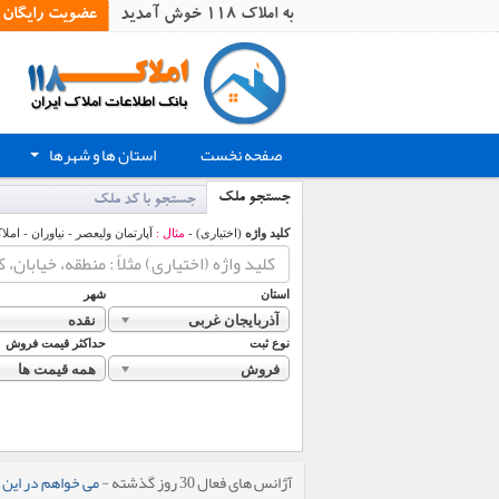
به املاک 118 خوش آمدید
عضویت رایگان
صفحه نخست
استان ها و شهرها
+
جستجو ملک
جستجو با کد ملک
کلید واژه
(اختیاری) -
مثال :
آپارتمان ولیعصر - نیاوران - املا
استان
شهر
آذربایجان غربی
نقده
نوع ثبت
حداکثر قیمت فروش
فروش
همه قیمت ها
آژانس های فعال 30 روز گذشته -
می خواهم در این 