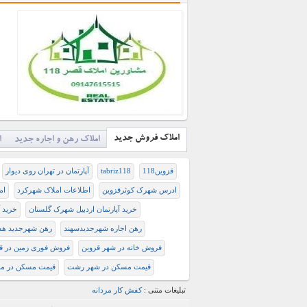
املاک فروش جدید
املاک رهن و اجاره جدید
ا
قزوین118
tabriz118
آپارتمان در تهران روی دیوار
ادرس شهرک کوثرقزوین
اطلاعات املاک شهرکرد
املاك
خرید آپارتمان اردبیل شهرک گلستان
خرید آ
رهن اجاره شهرجدیدسهند
رهن شهرجدید هش
فروش خانه در شهر قزوین
فروش فوری زمین در ق
قیمت مسکن در شهر رشت
قیمت مسکن در مح
تبلیغات متنی :
کفش کار مردانه