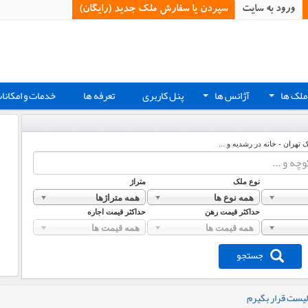
ورود به سایت
سپردن یا سفارش ملک جدید (رایگان)‏
ملک ها
آژانس ها
پنل کاربری
تعرفه ها
خدمات و امکانا
+
+
ک تهران - خانه در رشدیه و ...
نوع ملک
متراژ
همه نوع ها
همه متراژها
حداکثر قیمت رهن
حداکثر قیمت اجاره
همه قیمت ها
همه قیمت ها
جستجو
لیست قرار بگیرم