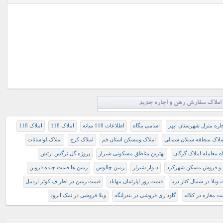
املاک سفارش رهن و اجاره جدید
اره منزل شهرستان ابهر
اسامی بنگاه
اطلاعات 118 میانه
املاک 118
املاک 118
ملاک منطقه سبلان شمالی
املاک ومسکن استان قم
املاک کرج
املاک.لواسانات
اه معامله املاک گرگان
بهترین مناطق مسکونی شیراز
پروژه گل نرگس ارتش
 و فروش مسکن شهرکرد
دیوار شیراز
زمین چالوس
زمین ها قیمت چنده قزوین
ویلا در شمال کنار دریا
قیمت روز اپارتمان مهاباد
قیمت زمین در اطراف کوثر اردبیل
ت مغازه در کلاله
گاوداری فروشی در بندرلنگه
ویلا فروشی در نمک ابرود