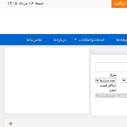
یگان)‏
جمعه 16 مرداد 1405
رفه ها
خدمات و امکانات
درباره ما
تماس با ما
+
متراژ
حداکثر قیمت
اجاره