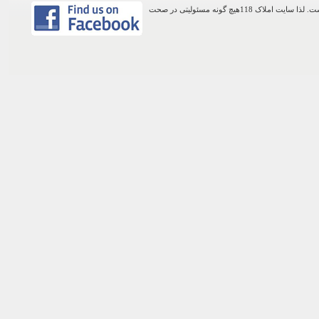
اطلاعات موجود در این وب سایت از طریق کاربران عمومی سایت ثبت شده است. لذا سایت املاک 118هیچ گونه مسئولیتی در صحت