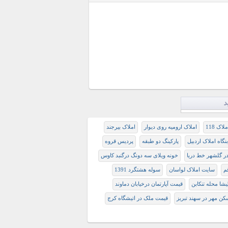
د
ملاک 118
املاک ارومیه روی دیوار
املاک بیرجند
بنگاه املاک اردبیل
پارکینگ دو طبقه
پردیس قروه
ر گلشهر خط دریا
خونه ویلای سه دونگ درگنبد کاوس
سایت املاک لواسان
سوله هشتگرد 1391
يشا محله تنكابن
قیمت آپارتمان درخیابان دماوند
ن مهر در سهند تبریز
قیمت ملک در اتیشگاه کرج