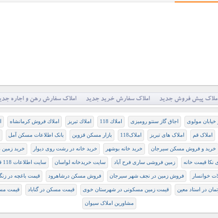
ملاک پیش فروش جدید
املاک سفارش خرید جدید
املاک سفارش رهن و اجاره جدی
 خیابان مولوی
اجاق گاز سنتو رومیزی
املاك 118
املاك تبريز
املاك فروش كرمانشاه
ا
املاک قم
املاک های تبریز
املاک118
بازار مسکن قزوین
بانک اطلاعات مسکن آمل
خرید و فروش مسکن سیرجان
خرید خانه بوشهر
خرید خانه در رشت روی دیوار
خرید زمین د
 نکا قیمت خانه
زمین فروشی ساری فرح آباد
سايت خريدخانه لواسان
سایت اطلاعات 118 قم
ت خوانسار
فروش زمین در نجف شهر سیرجان
فروش مسکن درشاهرود
قيمت باغچه در زنگ
مان در استاد معین
قیمت زمین مسکونی در شهرستان خوی
قیمت مسکن در گناباد
قیمت مسک
مشاورین املاک سیوان