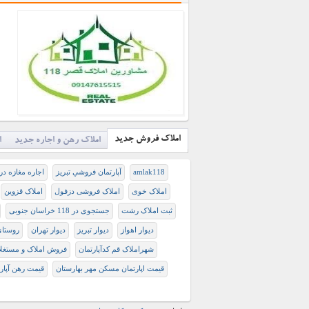
املاک فروش جدید
املاک رهن و اجاره جدید
ا
amlak118
آپارتمان فروشي تبريز
اجاره مغازه در
املاک خوی
املاک فروشی دزفول
املاک قزوین
ثبت املاک رشت
جستجوی در 118 خراسان جنوبی
دیوار اهواز
دیوار تبریز
دیوار تهران
روستای
شهراملاک قم‎ ‎کدآپارتمان
فروش املاک و مستغلا
قیمت اپارتمان مسکن مهر بهارستان
قیمت رهن آپارت