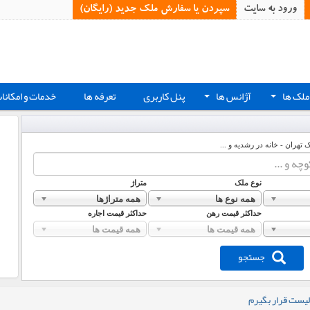
ورود به سایت
سپردن یا سفارش ملک جدید (رایگان)‏
ملک ها
آژانس ها
پنل کاربری
تعرفه ها
خدمات و امکانا
+
+
ک تهران - خانه در رشدیه و ...
نوع ملک
متراژ
همه نوع ها
همه متراژها
حداکثر قیمت رهن
حداکثر قیمت اجاره
همه قیمت ها
همه قیمت ها
جستجو
لیست قرار بگیرم