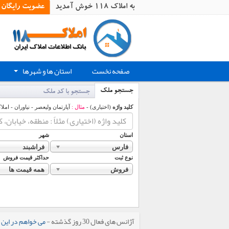
به املاک 118 خوش آمدید
عضویت رایگان
صفحه نخست
استان ها و شهرها
+
جستجو ملک
جستجو با کد ملک
کلید واژه
(اختیاری) -
مثال :
آپارتمان ولیعصر - نیاوران - املا
استان
شهر
فارس
فراشبند
نوع ثبت
حداکثر قیمت فروش
فروش
همه قیمت ها
آژانس های فعال 30 روز گذشته -
می خواهم در این 