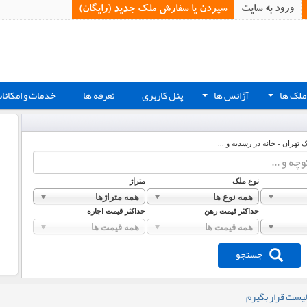
ورود به سایت
سپردن یا سفارش ملک جدید (رایگان)‏
ملک ها
آژانس ها
پنل کاربری
تعرفه ها
خدمات و امکانا
+
+
ک تهران - خانه در رشدیه و ...
نوع ملک
متراژ
همه نوع ها
همه متراژها
حداکثر قیمت رهن
حداکثر قیمت اجاره
همه قیمت ها
همه قیمت ها
جستجو
لیست قرار بگیرم