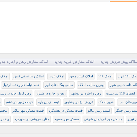
ملاک پیش فروش جدید
املاک سفارش خرید جدید
املاک سفارش رهن و اجاره جدی
ک 118 تبریز
املاک ۱۱۸
املاک استاد معین
املاک تبریز
املاک رضا نجفی کیش
املاک 
گاه خانه خميني شهر
بهترین سایت املاک
تمامی بنگاه های ابهر
خانه حیاط دار وحدت اردبیل
راهنمای 118 سردشت
رهن و اجاره در بوشهر
رهن و اجاره در شيراز
رهن کامل خانه در رش
رستان بناب
شهر املاک
فروش باغ در نیشابور
قيمت زمين پاوه
قيمت زمين در قشم
ق
مت زمین چیتگر
قیمت زمین ماکو
قیمت مسکن در هشتگرد
قیمت مسکن مهر ملایر
مجتمع
 تبریز
مسکن مهر اذربایجان شرقی
مسکن مهر مشهد
مغازه فروشی در شهرکرد
ویلا در