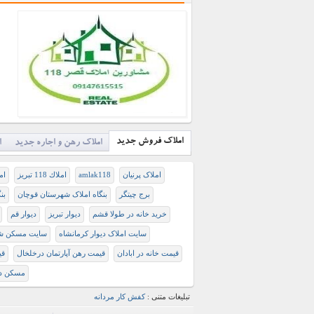
املاک فروش جدید
املاک رهن و اجاره جدید
ا
املاک پرنیان
amlak118
املاك 118 تبريز
املا
برج چیتگر
بنگاه املاک شهرستان قوچان
بن
خرید خانه در طولا قشم
دیوار تبریز
دیوار قم
سایت املاک دیوار کرمانشاه
سایت مسکن شه
قیمت خانه در ابادان
قیمت رهن آپارتمان درخلخال
قی
مسکن در
تبلیغات متنی :
کفش کار مردانه