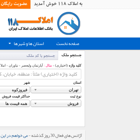
به املاک 118 خوش آمدید
عضویت رایگان
صفحه نخست
استان ها و شهرها
+
جستجو ملک
جستجو با کد ملک
کلید واژه
(اختیاری) -
مثال :
آپارتمان ولیعصر - نیاوران - املا
استان
شهر
تهران
فیروزکوه
نوع ثبت
حداکثر قیمت فروش
فروش
همه قیمت ها
آژانس های فعال 30 روز گذشته -
می خواهم در این 