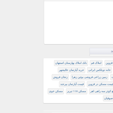
د
قزوین
املاک قم
بانك املاك بهارستان اصفهان
خانه دوبلکس ایرانی
خرید آپارتمان عالیشهر
ت
زمین زراعی فروشی بوئین زهرا
زنجان فروش
يمت مسكن در قزوين
قیمت آپارتمان بیرجند
 کوثر سه راهی اهر
مسکن ۱۱۸ تبریز
مسکن خوی
 صوفیان