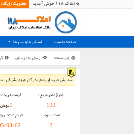
به املاک 118 خوش آمدید
عضویت رایگان
صفحه نخست
استان ها و شهرها
+
چاپ صفحه
ارسال به دوستان
گز
سفارش خرید آپارتمان در آذربایجان شرقی - تبری
متراژ (متر مربع)
قیمت خرید (ت
0
100
تومان
تعداد خواب
تاریخ ثبت/برو
05/03/02
2