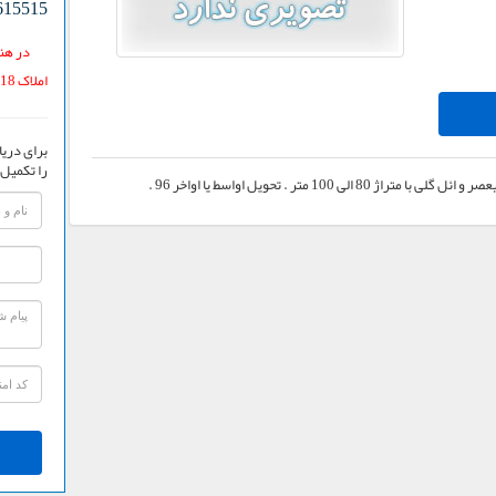
615515
در هنگ
املاک 118 یافته اید.
برای دریا
را تکمیل 
100 متر . تحویل اواسط یا اواخر 96 .