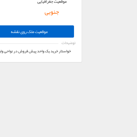
موقعیت جغرافیایی
جنوبی
موقعیت ملک روی نقشه
توضیحات
خواستار خرید یک واحد پیش فروش در نواحی ولیعصر و ائل گلی با متراژ 80 الی 