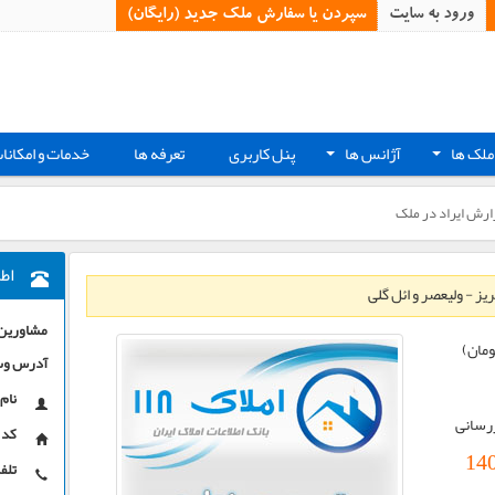
ورود به سایت
سپردن یا سفارش ملک جدید (رایگان)‏
ملک ها
آژانس ها
پنل کاربری
تعرفه ها
خدمات و امکانا
+
+
ارش ایراد در ملک
اط
ز - ولیعصر و ائل گلی
مشاورین ا
ومان)
آدرس وب
نام 
زرسانی
کد 
14
تلفن