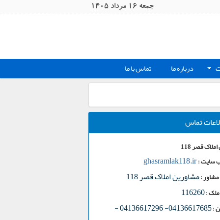
جمعه 16 مرداد 1405
ت
درباره ما
تماس با ما
+
لاعات تماس
ملاک قصر 118
ghasramlak118.ir
 سایت :
مشاورین املاک قصر 118
مشاور :
116260
ملک :
-
04136617685- 04136617296
 :