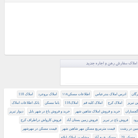
املاک سفارش رهن و اجاره جدید
رگان
ادرس املاک بندرعباس
اطلاعات مسكن١١٨
املاک بروجرد
املاک 118
ن تبریز
املاک کرج
املاک کلبه قم
املاک118
باما مسکن
بانک اطلاعات املاک
 گچساران
خرید و فروش املاک شاهین شهر
خرید و فروش باغ در شهر بابل
دیوار تبریز
ود
فروش باغ در تبريز
فروش زمین بستان آباد
فروش کارواش دراطراف کرج
مین در رشت
قیمت مترمربع مسکن مهر شاهین شهر
قیمت مسکن در مهرشهر
مسكن 20
مسکن خرم آباد
مشاورین املاک ایلام