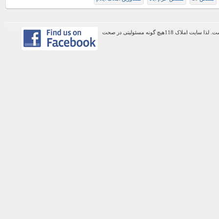
اطلاعات موجود در این وب سایت از طریق کاربران عمومی سایت ثبت شده است. لذا سایت املاک 118هیچ گونه مسئولیتی در صحت