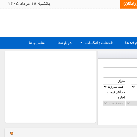
یگان)‏
يکشنبه 18 مرداد 1405
رفه ها
خدمات و امکانات
درباره ما
تماس با ما
+
متراژ
حداکثر قیمت
اجاره