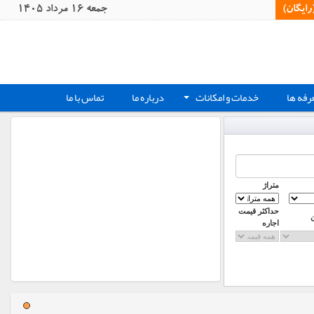
یگان)‏
جمعه 16 مرداد 1405
رفه ها
خدمات و امکانات
درباره ما
تماس با ما
+
متراژ
حداکثر قیمت
اجاره