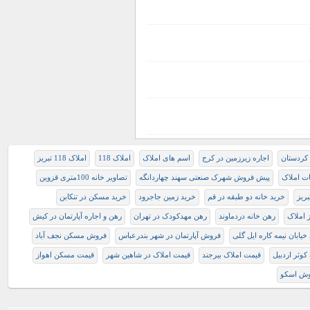
اجاره زیرزمین در کرج
اسم های املاک
املاک 118
املاک 118 تبریز
ات املاک
پیش فروش شهرک صنعتی سهند چهاردانگه
تصاویر خانه 100متری قزوین
ريز
خرید خانه دو طبقه در قم
خرید زمین جاجرود
خرید مسکن در تنکابن
ز املاک
رهن خانه دردماوند
رهن مهدکودک در تهران
رهن و اجاره آپارتمان در کیش
یابان نیمه کاره ایل گلی
فروش آپارتمان در شهر بندرعباس
فروش مسکن نجف آباد
کوثر اردبیل
قیمت املاک بیرجند
قیمت املاک در شاهین شهر
قیمت مسکن اهواز
وش اسکو