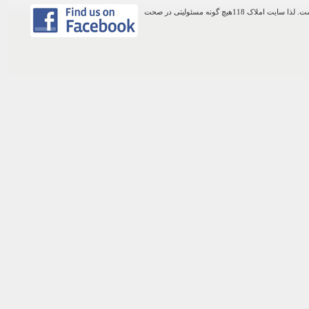
اطلاعات موجود در این وب سایت از طریق کاربران عمومی سایت ثبت شده است. لذا سایت املاک 118هیچ گونه مسئولیتی در صحت