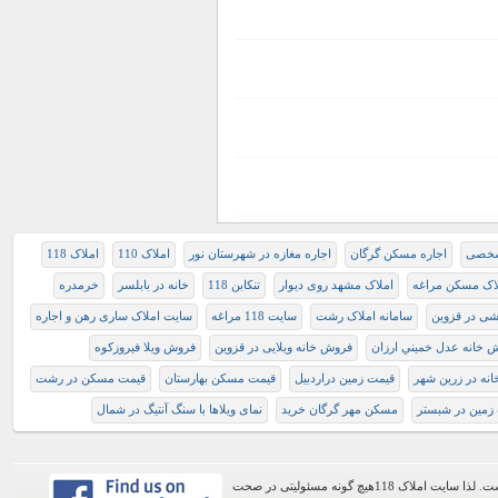
 شخصی
اجاره مسکن گرگان
اجاره مغازه در شهرستان نور
املاک 110
املاک 118
اک مسکن مراغه
املاک مشهد روی دیوار
تنکابن 118
خانه در بابلسر
خرمدره
شی در قزوین
سامانه املاک رشت
سایت 118 مراغه
سایت املاک ساری رهن و اجاره
 خانه عدل خميني ارزان
فروش خانه ویلایی در قزوین
فروش ویلا فیروزکوه
نه در زرین شهر
قیمت زمین دراردبیل
قیمت مسکن بهارستان
قیمت مسکن در رشت
 زمین در شبستر
مسکن مهر گرگان خرید
نمای ویلاها با سنگ آنتیگ در شمال
اطلاعات موجود در این وب سایت از طریق کاربران عمومی سایت ثبت شده است. لذا سایت املاک 118هیچ گونه مسئولیتی در صحت