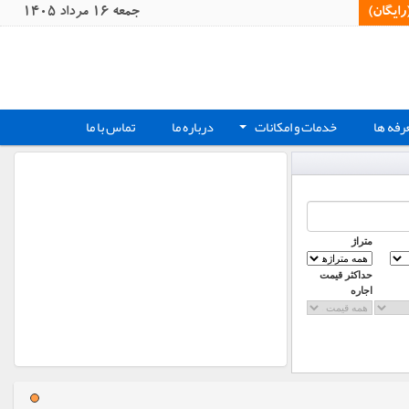
یگان)‏
جمعه 16 مرداد 1405
رفه ها
خدمات و امکانات
درباره ما
تماس با ما
+
متراژ
حداکثر قیمت
اجاره