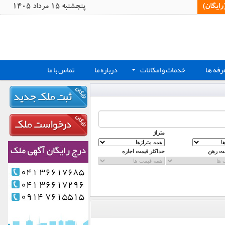
یگان)‏
پنجشنبه 15 مرداد 1405
رفه ها
خدمات و امکانات
درباره ما
تماس با ما
+
متراژ
مت رهن
حداکثر قیمت اجاره