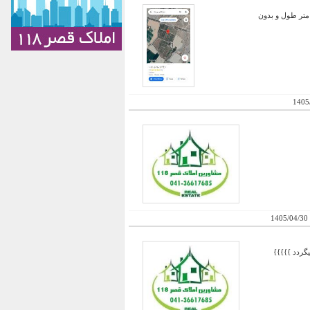
اد 30 قطعه زمین باغشهری 1000 متری با مشخصات زیر بفروش میرسد محل: حد فاصل خورموج-لاور شرقی 50 متر طول و بدون
1405
1405/04/30
 ، کنسل میگردد }}}}}