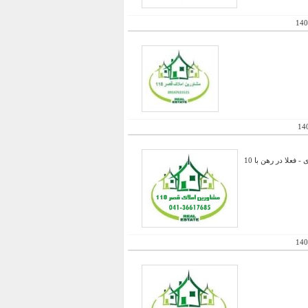
140
14
فروش فوری مغازه در بهترین موقعیت مرکز خرید - در میدان وسط با دهنه ای بزرگ و ارتفاع 5 متر- سرقفل شهرداری - فعلا در رهن با 10
140