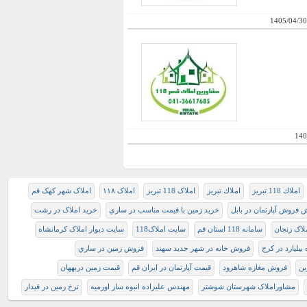
1405/04/30
140
املاك 118 تبريز
املاك تبريز
املاک 118 تبریز
املاک ۱۱۸
املاک شهر کهک قم
 فروش آپارتمان در بابل
خريد زمين با قيمت مناسب در ساري
خرید املاک در رشت
لاک زنجان
سامانه 118 استان قم
سایت املاک118
سایت دیوار املاک کرمانشاه
یلیارد در کرج
فروش خانه در شهر جدید سهند
فروش زمين در ساري
ین
فروش مغازه شاهرود
قیمت آپارتمان در ایران قم
قیمت زمین دربههان
مشاوراملاک شهرستان شوشتر
مهندس علیزاده انبوه ساز اورمیه
نرخ زمین در قیدار