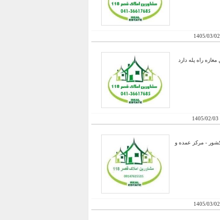
1405/03/02
 تقریبا 25 متر طبقه اول که از بالکن مغازه راه پله دارد
1405/02/03
ر شمالغرب کشور - مرکز عمده و
1405/03/02