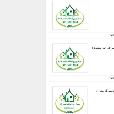
140
140
زمین یک سوم محاسبه گردیده ) ،