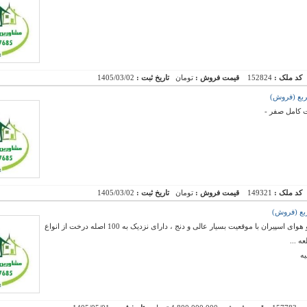
کد ملک :
152824
قیمت فروش :
تومان
تاریخ ثبت :
1405/03/02
ت کامل صفر -
کد ملک :
149321
قیمت فروش :
تومان
تاریخ ثبت :
1405/03/02
فروش یک قطعه زمین ویلایی در منطقه خوش آب و هوای اسپیران با موقعیت بسیار عالی و دنج ، دارای نزدیک به 100 اصله درخت از انواع
ه ...
ه