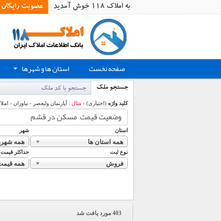
به املاک 118 خوش آمدید
عضویت رایگان
صفحه نخست
استان ها و شهرها
+
جستجو ملک
جستجو با کد ملک
کلید واژه
(اختیاری) -
مثال :
آپارتمان ولیعصر - نیاوران - املا
استان
شهر
همه استان ها
همه شهره
نوع ثبت
حداکثر قیمت
فروش
همه قیمت
403
مورد یافت شد