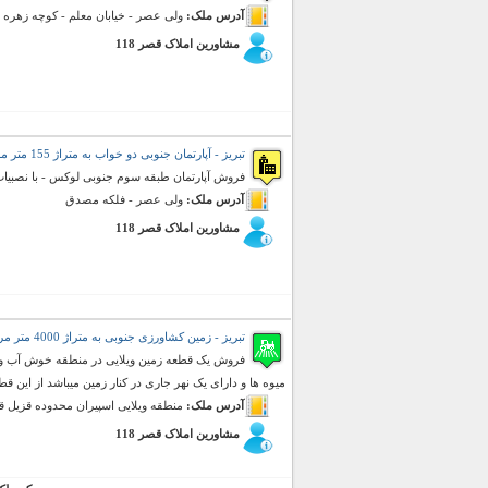
آدرس ملک:
ولی عصر - خیابان معلم - کوچه زهره
مشاورین املاک قصر 118
تبریز - آپارتمان جنوبی دو خواب به متراژ 155 متر مربع (فروش)
فروش آپارتمان طبقه سوم جنوبی لوکس - با نصبیا
آدرس ملک:
ولی عصر - فلکه مصدق
مشاورین املاک قصر 118
تبریز - زمین کشاورزی جنوبی به متراژ 4000 متر مربع (فروش)
میوه ها و دارای یک نهر جاری در کنار زمین میباشد از این قطع
آدرس ملک:
منطقه ویلایی اسپیران محدوده قزیل قی
مشاورین املاک قصر 118