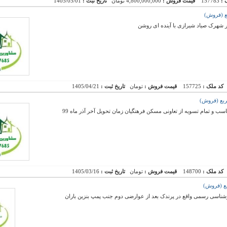
 :
157783
قیمت فروش :
4,800,000,000 تومان
تاریخ ثبت :
1405/05/01
شهرک صیاد شیرازی با آینده ای روشن
کد ملک :
157725
قیمت فروش :
تومان
تاریخ ثبت :
1405/04/21
 و تمام تسویه از تعاونی مسکن فرهنگیان زمان تحویل آخر آذر ماه 99
کد ملک :
148700
قیمت فروش :
تومان
تاریخ ثبت :
1405/03/16
کارشناسی رسمی واقع در پرندک بعد از عوارضی دوم جنب پمپ بنزین باران