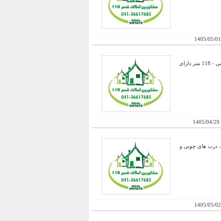
1405/05/01
فروش تعدادی مطب نوساز و لوکس در بهترین مکان پاستور جدید- متراژهای 66 تک اتاقه و 96 متر دو اتاق و اتاق منشی - 118 متر دارای
1405/04/29
چند واحد آپارتمان در حال اتمام با ساختی متفاوت با متریال درجه یک ، دارای نور مخفی ، تراس با عرض 1/80 ، درب های چوبی و
1405/05/02