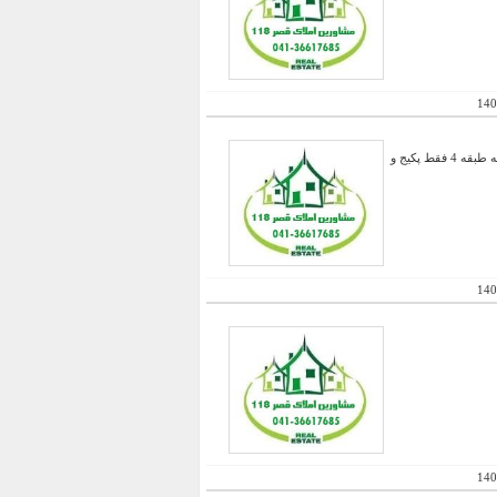
140
فروش دو واحد مسکونی در طبقات 3 و 4 بصورت یک جا - دارای آشپزخانه سرد و گرم - قابل معاوضه با حیاط دو طبقه طبقه 4 فقط پکیج و
140
140