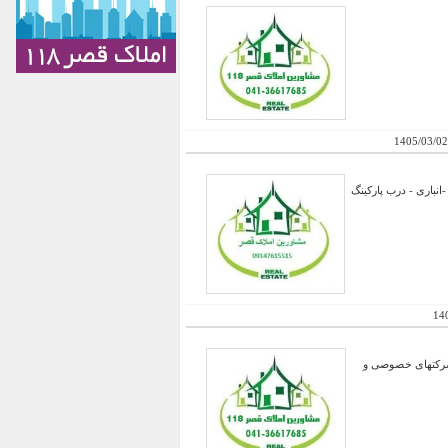
1405/03/02
میلیون وام - آسانسور - پارکینگ -انباری - درب پارکینگ
14
 شرکتهای خصوصی و