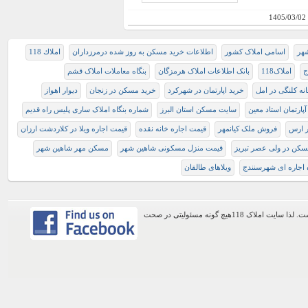
1405/03/02
شهر
اسامی املاک کشور
اطلاعات خرید مسکن به روز شده درمرزداران
املاك 118
ج
املاک118
بانک اطلاعات املاک هرمزگان
بنگاه معاملات املاک قشم
نه کلنگی در امل
خرید اپارتمان در شهرکرد
خرید مسکن در زنجان
دیوار اهواز
آپارتمان استاد معین
سایت مسکن استان البرز
شماره بنگاه املاک ساری پلیس راه قدیم
ر ارس
فروش ملک کیانمهر
قیمت اجاره خانه نقده
قیمت اجاره ویلا در کلاردشت ارزان
کن در ولی عصر تبریز
قیمت منزل مسکونی شاهین شهر
مسکن مهر شاهین شهر
 اجاره ای شهرسنندج
ویلاهای طالقان
اطلاعات موجود در این وب سایت از طریق کاربران عمومی سایت ثبت شده است. لذا سایت املاک 118هیچ گونه مسئولیتی در صحت