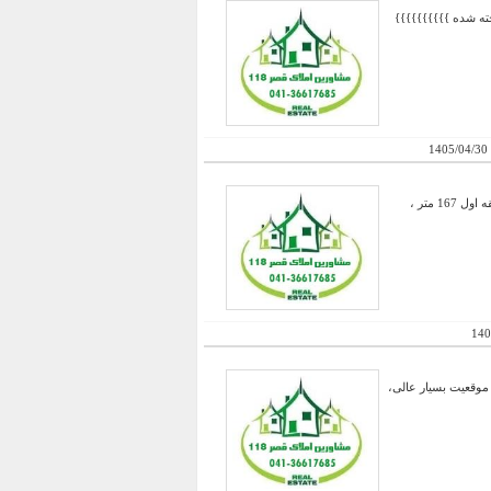
1405/04/30
فروش یک باب حیاط دو نبش جنوبی با چهار طبقه مسکونی ، طبقه همکف 150 متر با 17 متر پارکینگ اختصاصی ، طبقه اول 167 متر ،
140
 موقعیت بسیار عالی،