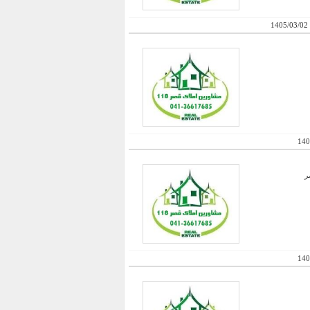
1405/03/02
140
ر
140