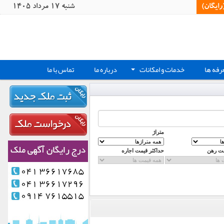
یگان)‏
شنبه 17 مرداد 1405
رفه ها
خدمات و امکانات
درباره ما
تماس با ما
+
متراژ
مت رهن
حداکثر قیمت اجاره