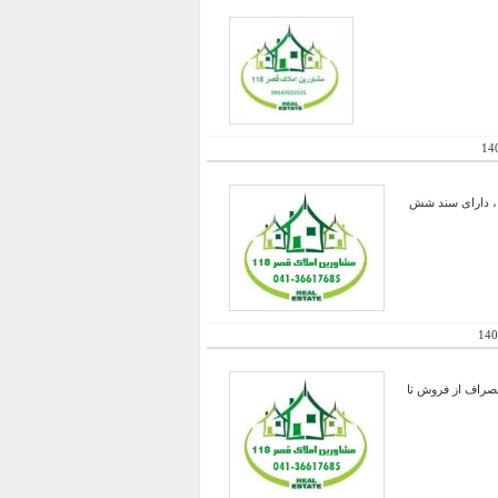
14
ل ، شیک و مدرن ، بازسازی کلی در سال 95 ، دارای 5 متر انباری ، دارای سند شش
140
{{{{{ انصراف از فروش تا