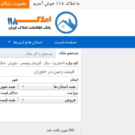
به املاک 118 خوش آمدید
عضویت رایگان
صفحه نخست
استان ها و شهرها
+
جستجو ملک
جستجو با کد ملک
کلید واژه
(اختیاری) -
مثال :
آپارتمان ولیعصر - نیاوران - املا
استان
شهر
همه استان ها
همه شهره
نوع ثبت
حداکثر قیمت
فروش
همه قیمت
988
مورد یافت شد