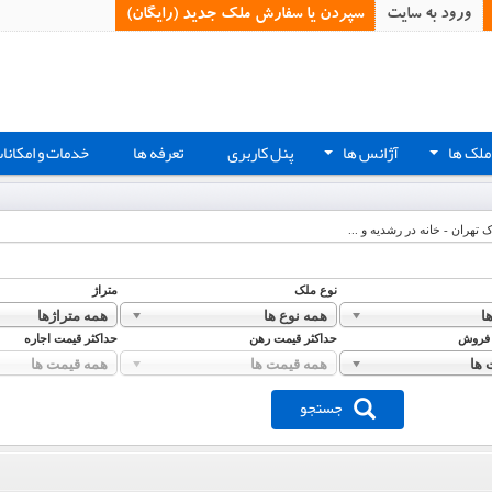
ورود به سایت
سپردن یا سفارش ملک جدید (رایگان)‏
ملک ها
آژانس ها
پنل کاربری
تعرفه ها
خدمات و امکانا
+
+
ک تهران - خانه در رشدیه و ...
نوع ملک
متراژ
ا
همه نوع ها
همه متراژها
 فروش
حداکثر قیمت رهن
حداکثر قیمت اجاره
 ها
همه قیمت ها
همه قیمت ها
جستجو