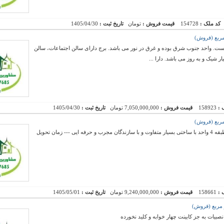
کد ملک :
154728
قیمت فروش :
تومان
تاریخ ثبت :
1405/04/30
 رولکس ۲ و در طبقه ۹ واقع شده است. واحد جنوب شرق بوده و غرق در نور می باشد. برج دارای سالن اجتماعات، سالن
شیک و به روز می باشد. دارا ...
 :
158923
قیمت فروش :
7,050,000,000 تومان
تاریخ ثبت :
1405/04/30
پیش فروش واحدهای یک ساختمان 12 طبقه و هر طبقه 4 واحد با ساختی بسیار متفاوت و با سازندگان مجرب و حرفه ایی --- زمان تحویل
 :
158661
قیمت فروش :
9,240,000,000 تومان
تاریخ ثبت :
1405/05/01
صبیات به جز کابینت چهار خوابه و کلید نخورده