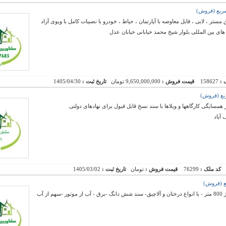
ستر ، لابی ، قابل معاوضه با آپارتمان ، حیاط ، خودرو با نصبیات کامل با ویوی آزاد
ای بین المللی بلوار شیخ محمد خیابانی خیابان عدل
 :
158627
قیمت فروش :
9,650,000,000 تومان
تاریخ ثبت :
1405/04/30
سایگی کارگاهها و ویلاها با سند نسخ قابل قبول برای نهادهای دولتی
آباد
کد ملک :
76299
قیمت فروش :
تومان
تاریخ ثبت :
1405/03/02
فروش یک قطعه زمین مزروعی حصار شده به متراژ 800 متر - با انواع درختان و آلاچیق- سند شش دانگ -برق - آب از موتور -سهم از آب