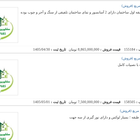
فروش دو واحد آپارتمان نوساز صفر آماده تحویل طبقه اول ساختمان دارای 2 آسانسور و نمای ساختمان تلفیقی از سنگ و آجر و چوب بوده
 :
155184
قیمت فروش :
8,865,000,000 تومان
تاریخ ثبت :
1405/04/30
با نصبیات کامل
 :
158505
قیمت فروش :
7,500,000,000 تومان
تاریخ ثبت :
1405/05/01