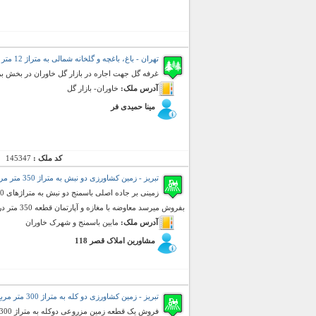
تهران - باغ، باغچه و گلخانه شمالی به متراژ 12 متر مربع (رهن و اجاره)
غرفه گل جهت اجاره در بازار گل خاوران در بخش بر
آدرس ملک:
خاوران- بازار گل
مینا حمیدی فر
کد ملک :
145347
تبریز - زمین کشاورزی دو نبش به متراژ 350 متر مربع (فروش)
بفروش میرسد معاوضه با مغازه و آپارتمان قطعه 350 متر در بر خیابان میباشد
آدرس ملک:
مابین باسمنج و شهرک خاوران
مشاورین املاک قصر 118
تبریز - زمین کشاورزی دو کله به متراژ 300 متر مربع (فروش)
فروش یک قطعه زمین مزروعی دوکله به متراژ 300 متر سند قولنامه حصار شده و دارای دو درب