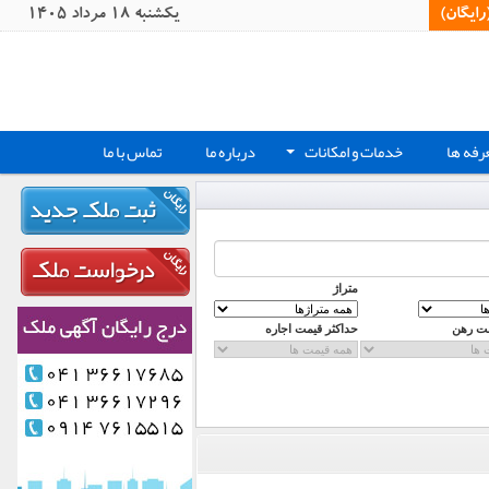
یگان)‏
يکشنبه 18 مرداد 1405
رفه ها
خدمات و امکانات
درباره ما
تماس با ما
+
متراژ
مت رهن
حداکثر قیمت اجاره