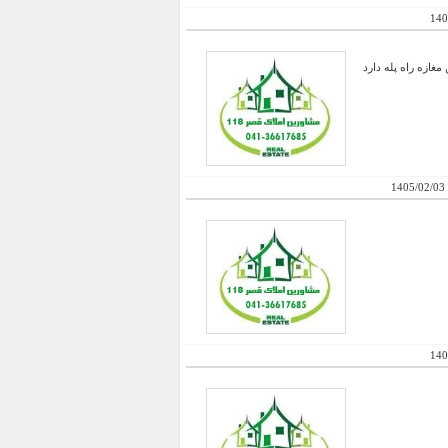
140
 تقریبا 25 متر طبقه اول که از بالکن مغازه راه پله دارد
1405/02/03
140