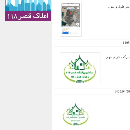
اد 30 قطعه زمین باغشهری 1000 متری با مشخصات زیر بفروش میرسد محل: حد فاصل خورموج-لاور شرقی 50 متر طول و بدون
1405
برگ ، دارای چهار
1405/04/30