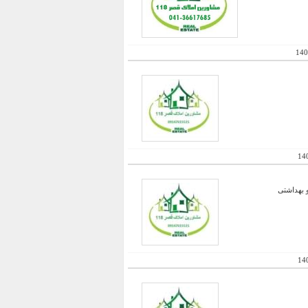
140
14
و بهداشتی
14