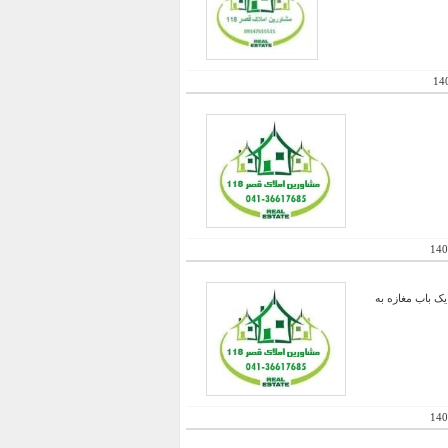
14
140
ک باب مغازه به
140