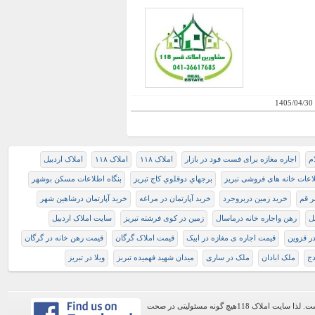
1405/04/30
ام
اجاره مغازه برای فست فود در بازار
املاک ۱۱۸
املاک ۱۱۸
املاک اردبیل
اعات خانه های فروشی نبریز
برجهاي دوقلوي كاج تبريز
بنگاه اطلاعات مسکن بوشهر
ر قم
خريد زمين دربروجرد
خرید آپارتمان در مراغه
خرید آپارتمان درشاهین شهر
ل
رهن واجاره خانه درماسال
زمین در کوی فرشته تبریز
سایت املاک اردبیل
 قزوين
قیمت اجاره ی مغازه در ابیک
قیمت املاک گرگان
قیمت رهن خانه در گرگان
دج
ملک ابادان
ملک در ساری
میدان شهید فهمیده تبربز
ويلا در تبريز
اطلاعات موجود در این وب سایت از طریق کاربران عمومی سایت ثبت شده است. لذا سایت املاک 118هیچ گونه مسئولیتی در صحت