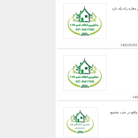
 تقریبا 25 متر طبقه اول که از بالکن مغازه راه پله دارد
1405/02/03
140
فروش قطعات ویلایی با متراژهای مختبف دارای دسترسی به آب گاز برق با سهم آب تحت پلاکهای ثبتی 59 و 48 و 803 واقع در جنب مجتمع