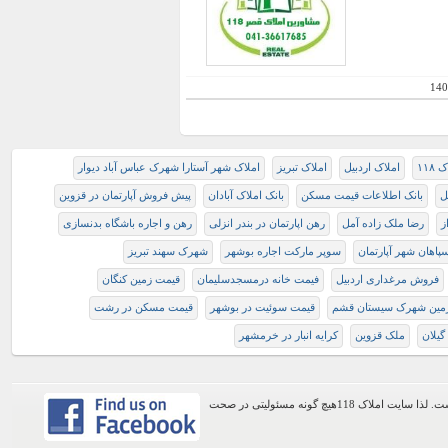
140
 ۱۱۸
املاک اردبیل
املاک تبریز
املاک شهر آستارا شهرک عباس آباد دیوار
ل
بانک اطلاعات قیمت مسکن
بانک املاک آبادان
پیش فروش آپارتمان در قزوین
ز
رضا ملک زاده آمل
رهن اپارتمان در بندر انزلی
رهن و اجاره باشگاه بدنسازی
پاهان شهر آپارتمان
سوپر مارکت اجاره بوشهر
شهرک سهند تبریز
فروش مرغداری اردبیل
فيمت خانه درمسجدسليمان
قيمت زمين كنگان
مین شهرک سیستان قشم
قیمت سوئیت در بوشهر
قیمت مسکن در رشت
یلان
ملک قزوین
کرايه انبار در خرمشهر
اطلاعات موجود در این وب سایت از طریق کاربران عمومی سایت ثبت شده است. لذا سایت املاک 118هیچ گونه مسئولیتی در صحت