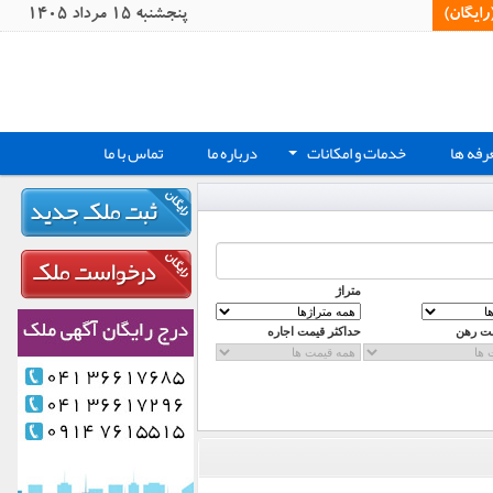
یگان)‏
پنجشنبه 15 مرداد 1405
رفه ها
خدمات و امکانات
درباره ما
تماس با ما
+
متراژ
مت رهن
حداکثر قیمت اجاره