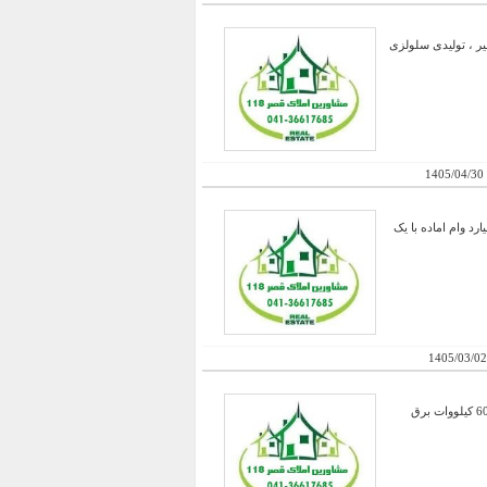
یت استثنایی و بی نظیر ، تولیدی سلولزی
1405/04/30
 با سند شش دانگ با مجوز سردخانه با ظرفیت 5000 تن و 2500 تن بسته بندی ، دارای 50 میلیارد وام اماده با یک
1405/03/02