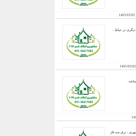
1405/03/02
احد و دیگری در حیاط -
1405/05/02
14
1000 متر میباشد - دارای آبیاری شهری - برق سه فاز