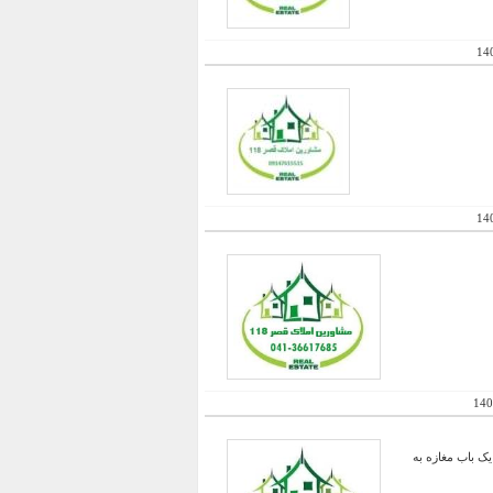
14
14
140
ک باب مغازه به