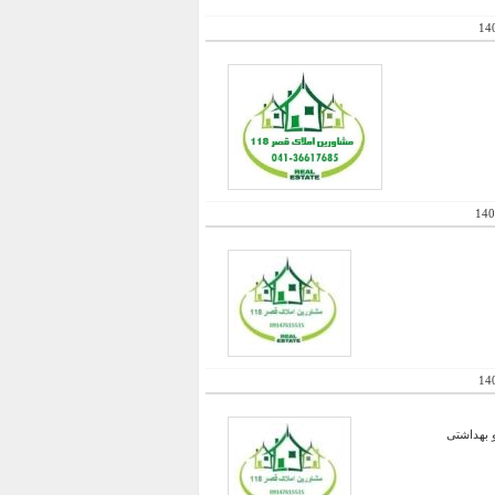
14
140
14
و بهداشتی