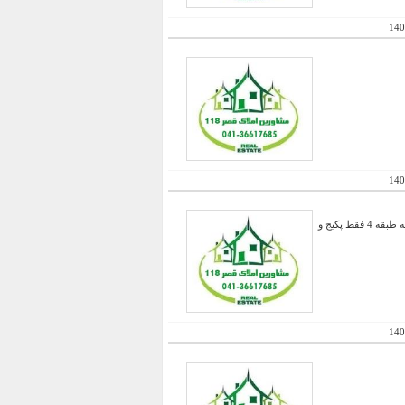
140
140
فروش دو واحد مسکونی در طبقات 3 و 4 بصورت یک جا - دارای آشپزخانه سرد و گرم - قابل معاوضه با حیاط دو طبقه طبقه 4 فقط پکیج و
140