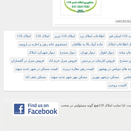
1405/05/02
ان قم
اطلاعات املاك يزد
املاك 118 تبريز
املاک 118
املاک 118
ک اطلاعات املاک
جاده آبیک بالا به طالقان
جستجوي خانه رهن و اجاره در اروميه
ن میانه
دیوار اهواز
دیوار تهران
دیوار سنندج
دیوار شهرکرد املاک
ش سنندج
فروش اپارتمان در پرديس
فروش منرل خرم اباد
فروش منزل در گچساران
ه های دوبلس در بهشهر
قیمت رهن مغازه درپرند
قیمت مسکن در شهر جدید سهند
عباس
مسکن درشهر مهریز
مسکن مهر شهر جدید سهند
مسکن نجف اباد
کابینت بروجرد
اطلاعات موجود در این وب سایت از طریق کاربران عمومی سایت ثبت شده است. لذا سایت املاک 118هیچ گونه مسئولیتی در صحت