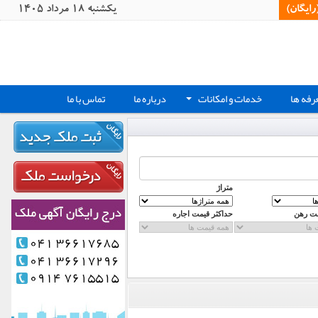
یگان)‏
يکشنبه 18 مرداد 1405
رفه ها
خدمات و امکانات
درباره ما
تماس با ما
+
متراژ
مت رهن
حداکثر قیمت اجاره