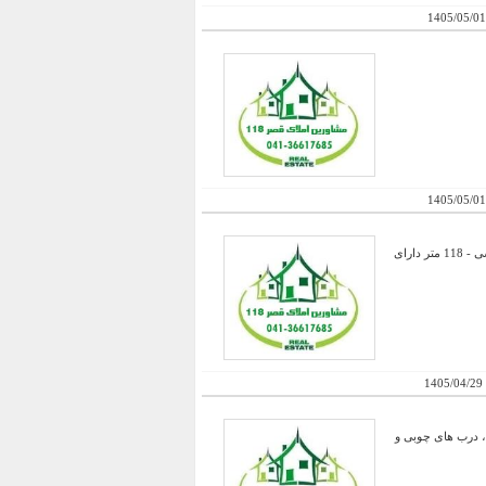
1405/05/01
1405/05/01
فروش تعدادی مطب نوساز و لوکس در بهترین مکان پاستور جدید- متراژهای 66 تک اتاقه و 96 متر دو اتاق و اتاق منشی - 118 متر دارای
1405/04/29
چند واحد آپارتمان در حال اتمام با ساختی متفاوت با متریال درجه یک ، دارای نور مخفی ، تراس با عرض 1/80 ، درب های چوبی و