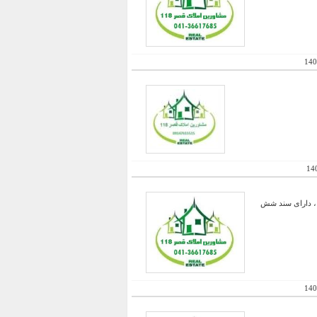
140
14
ل ، شیک و مدرن ، بازسازی کلی در سال 95 ، دارای 5 متر انباری ، دارای سند شش
140