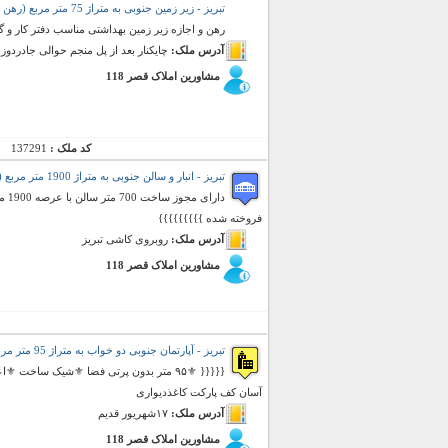
تبریز - زیر زمین جنوبی به متراژ 75 متر مربع (رهن و اجاره)
رهن و اجازه زیر زمین بهداشتی مناسب دفتر کار و گا
آدرس ملک:
چایکنار بعد از پل منجم حوالی جادردوز
مشاورین املاک قصر 118
کد ملک :
137291
تبریز - انبار و سالن جنوبی به متراژ 1900 متر مربع (فروش)
فروخته شده }}}}}}}}}
آدرس ملک:
روبروی کاشی تبریز
مشاورین املاک قصر 118
تبریز - آپارتمان جنوبی دو خواب به متراژ 95 متر مربع (رهن و اجاره)
{{{{{ ⚜️۹۵ متر بدون پرتی فضا ⚜️شیک سا
آسان کف پارکت کاغذدیواری
آدرس ملک:
۱۷شهریور قدیم
مشاورین املاک قصر 118