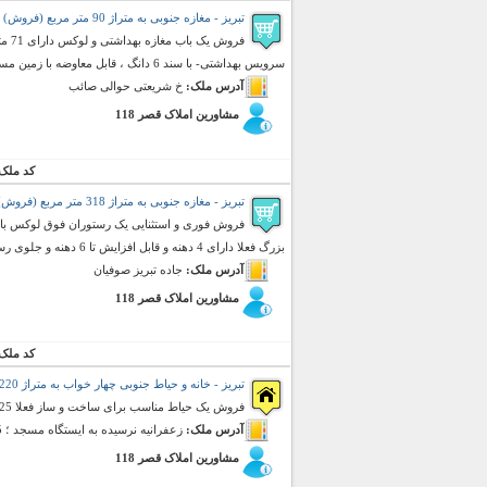
تبریز - مغازه جنوبی به متراژ 90 متر مربع (فروش)
سرویس بهداشتی- با سند 6 دانگ ، قابل معاوضه با زمین مسکونی یا حیاط ک ...
آدرس ملک:
خ شریعتی حوالی صائب
مشاورین املاک قصر 118
کد ملک
تبریز - مغازه جنوبی به متراژ 318 متر مربع (فروش)
بزرگ فعلا دارای 4 دهنه و قابل افزایش تا 6 دهنه و جلوی رستوران محوطه ای ...
آدرس ملک:
جاده تبریز صوفیان
مشاورین املاک قصر 118
کد ملک
تبریز - خانه و حیاط جنوبی چهار خواب به متراژ 220 متر مربع (فروش)
فروش یک حیاط مناسب برای ساخت و ساز فعلا 25 متر تجاری دارد یک پیلوت و 5 طبقه مسکونی میدهند 60 درصد ملک تجاری میشود
آدرس ملک:
زعفرانیه نرسیده به ایستگاه مسجد ؛ 35 متری شرقی
مشاورین املاک قصر 118