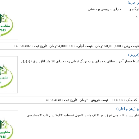
رگاه و ........دارای سرویس بهداشتی
ان
قیمت رهن :
50,000,000 تومان
قیمت اجاره :
4,000,000 تومان
تاریخ ثبت :
1405/03/02
دارای مجوز ساخت 700 متر سالن با عرصه 1900 متر با حصار آجر 5 سانتی و دارای درب بزرگ تریلی رو ، دارای 20 متر اتاق برق {{{{{{{
کد ملک :
114005
قیمت فروش :
تومان
تاریخ ثبت :
1405/04/30
خت ⚜️اعیان پسند ⚜️جنوبی غرق نور ⚜️تک واحد ⚜️فول نصبیات ⚜️لوکیشن ناب ⚜️دسترسی