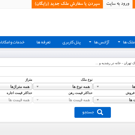
ورود به سایت
سپردن یا سفارش ملک جدید (رایگان)‏
ملک ها
آژانس ها
پنل کاربری
تعرفه ها
خدمات و امکانا
+
+
ک تهران - خانه در رشدیه و ...
نوع ملک
متراژ
ا
همه نوع ها
همه متراژها
 فروش
حداکثر قیمت رهن
حداکثر قیمت اجاره
 ها
همه قیمت ها
همه قیمت ها
جستجو