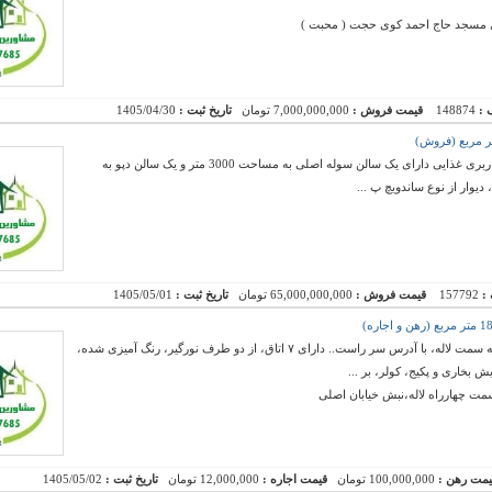
روی مسجد حاج احمد کوی حجت ( محبت )
 :
148874
قیمت فروش :
7,000,000,000 تومان
تاریخ ثبت :
1405/04/30
فروش یک محل کارخانه در شهرک صنعتی مرند با کاربری غذایی دارای یک سالن سوله اصلی به مساحت 3000 متر و یک سالن دپو به
 :
157792
قیمت فروش :
65,000,000,000 تومان
تاریخ ثبت :
1405/05/01
ساختمانی با موقعیت عالی، بعد از روگذر ابوریحان به سمت لاله، با آدرس سر راست.. دارای ۷ اتاق، از دو طرف نورگیر، رنگ آمیزی شده،
بخاری و پکیج، کولر، بر ...
یمت رهن :
100,000,000 تومان
قیمت اجاره :
12,000,000 تومان
تاریخ ثبت :
1405/05/02