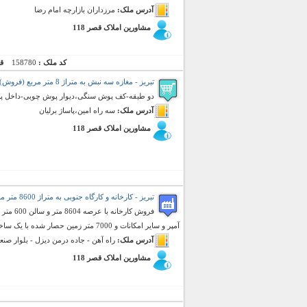
آدرس ملک:
مرزداران بازارچه امام رضا
مشاورین املاک قصر 118
کد ملک :
158780
ق
تبریز - مغازه سه نبش به متراژ 8 متر مربع (فروش)
دو طبقه-کف پوش سنگی،دیوار پوش چوبی-داخل پاسا
آدرس ملک:
سه راه امین،پاساژ برلیان
مشاورین املاک قصر 118
تبریز - کارخانه و کارگاه جنوبی به متراژ 8600 متر مربع (فروش)
آمپر و سایر امکانات و 7000 متر زمین حصار شده با یک ساختمان دفتری به مسا ...
آدرس ملک:
راه آهن - جاده درمن دیزل - بلوار ص
مشاورین املاک قصر 118