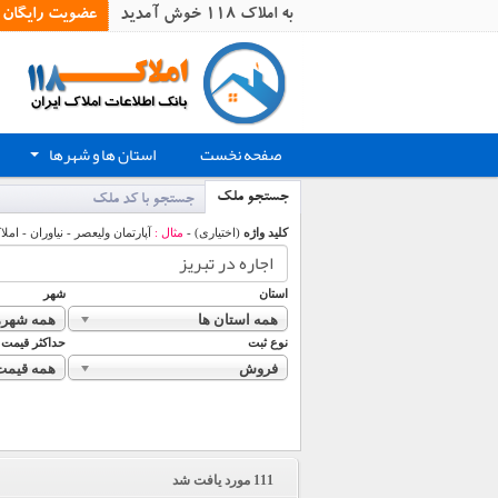
به املاک 118 خوش آمدید
عضویت رایگان
صفحه نخست
استان ها و شهرها
+
جستجو ملک
جستجو با کد ملک
کلید واژه
(اختیاری) -
مثال :
آپارتمان ولیعصر - نیاوران - املا
استان
شهر
همه استان ها
همه شهره
نوع ثبت
حداکثر قیمت
فروش
همه قیمت
111
مورد یافت شد