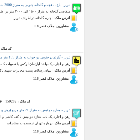
تبریز - باغ، باغچه و گلخانه جنوبی به متراژ 2000 متر مربع (سفارش رهن و اجاره)
متقاضی گلخانه به متراژ ۱۵۰۰ الی ۲۰۰۰ متر در اطراف 09358109867
آدرس ملک:
اجاره گلخانه دراطراف تبریز
مشاورین املاک قصر 118
کد ملک 
تبریز - آپارتمان جنوبی دو خواب به متراژ 155 متر مربع (رهن و اجاره)
رهن و اجاره یک واحد آپارتمان لوکس با نصبیات کامل
آدرس ملک:
انتهای رسالت پشت مخابرات شهید باکری ، 24 متری 
مشاورین املاک قصر 118
کد ملک :
159282
ق
تبریز - مغازه دو نبش به متراژ 21 متر مربع (رهن و اجاره)
رهن و اجاره یک باب مغازه دو نبش با کف کاشی و آ
آدرس ملک:
دروازه تهران نرسیده به مخابرات
مشاورین املاک قصر 118