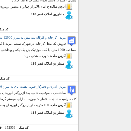
میلیون - سند در دست اقدام مستاجر تا اول خرداد
آدرس ملک:
خ امام بالاتر از چهارراه منصور روب
مشاورین املاک قصر 118
کد ملک
مرند - کارخانه و کارگاه سه نبش به متراژ 12000 متر مربع (فروش)
مساحت 1000 متر ، با کف موزائیک بتن یک تیکه و بهداشتی ، دیوار از نوع ساندویچ پ ...
آدرس ملک:
شهرک صنعتی مرند
مشاورین املاک قصر 118
کد ملک
تبریز - اداری و دفترکار جنوبی هفت اتاق به متراژ 180 متر مربع (رهن و اجاره)
کف سرامیک، نمای ساختمان کامپوزیت، دارای سیستم گرمایش 
آدرس ملک:
100 متر بعد از پل روگذر ابوریحان به سمت چهارراه لاله،نبش خیابان اصلی
مشاورین املاک قصر 118
کد ملک :
152538
ق