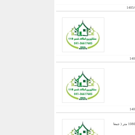
1405/
140
140
فروش کارخانه بهداشتی با 6300 متر عرصه - 1200 متر سالن + 1080 متر سالن دوم + دو سالن دو طبقه که هر کدام 1080 متر ( جمعا