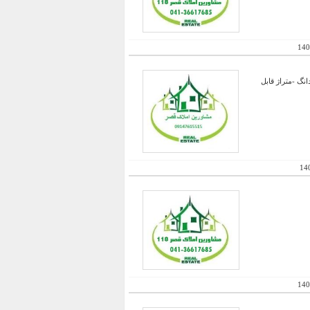
140
اری با مجوز 50 راس -دارای اتق زایمان و شیر دهی و سایر امکانات-چاه عمیق با مجوز و برق و ...-سند 6 دانگ -متراژ قابل
14
140