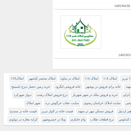
1405/04/30
1405/05/
املاک ۱۱۸
املاک ۱۱۸
املاک در ساوه
املاک محشر کیانمهر
املاک118
هند
خانه برای فروش در بوشهر
خانه فروشی لنگرود
خريد زمين حصار ديزج باسمنج
انزلی
خرید و فروش ملک در شهر شهریاز
درج فروش املاک رشت
ديوار شهركرد
وشی
سایت املاک خراسان رضوی
سایت عقاب خرگوش دره
شهر املاک
ر اردبیل
فروش مسکن مهر در سهند
قيمت خانه در الوار تبريز
قیمت خانه در سنندج
 کندلوس
نرخ قطعات طلاب
وام جانبازی
ويلا در خسروشهر
کرایه مغازه در مولوی