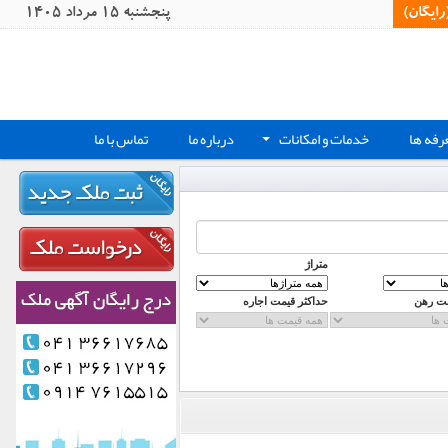
یگان)‏
پنجشنبه 15 مرداد 1405
رفه ها
خدمات و امکانات
درباره ما
تماس با ما
+
متراژ
مت رهن
حداکثر قیمت اجاره