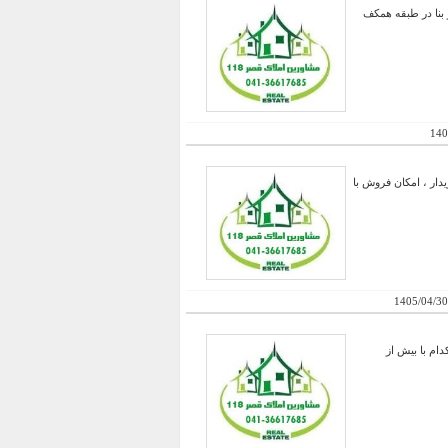
و قابل نشیمن ، بازسازی شده کلی به ابعاد 13 در 23 ، دارای 182 متر زیر بنا در طبقه همکف
140
کامل در سال1401 در صورت درخواست خریدار ، امکان فروش با
1405/04/30
 با عرصه حدود سه هکتار ، دارای دو سالن 850 متری هر کدام با بیش از