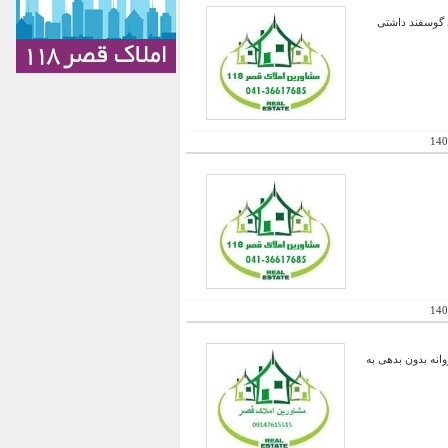
ی از روستاهای ساری دارای پروانه گاو شیری 100 راسی و کل گله 200 راسی گوسفند داشتی
140
140
انه بدون بدهی به