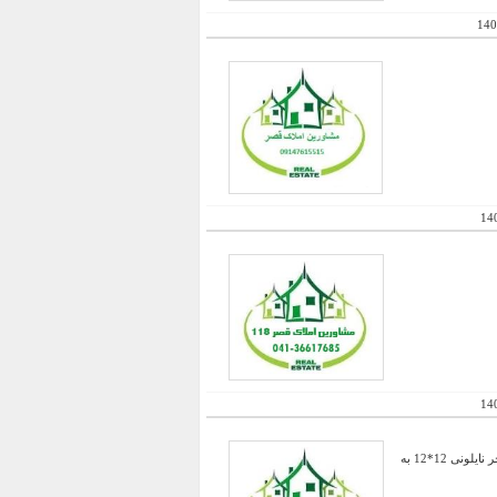
140
14
14
دارای مجوز 2 ساختمان 70 متری و یک ساختمان در قسمت انتهایی باغ و انیاری لوله کشی کامل ابیاری قطره ای استخر نایلونی 12*12 به