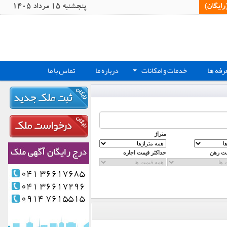
یگان)‏
پنجشنبه 15 مرداد 1405
رفه ها
خدمات و امکانات
درباره ما
تماس با ما
+
متراژ
مت رهن
حداکثر قیمت اجاره