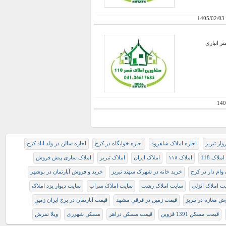
1405/02/03
140
از تبريز
اجاره املاک شاهرود
اجاره خوابگاه در كرج
اجاره سالن در ولد اباد کرج
املاک 118
املاک ۱۱۸
املاک ایران
املاک تبریز
املاک ساری پیش فروش
 وام دار در كرج
خرید خانه در شهرک سهند تبریز
خرید و فروش آپارتمان در بوشهر
ت املاک انزلی
سایت املاک رشت
سایت املاک سراب
سایت دیوار یزد املاک
ش مغازه در تبریز
قيمت زمين در قرقي مشهد
قیمت آپارتمان در برج ایران زمین
قیمت مسکن 1391 قزوین
قیمت مسکن دراهر
مسکن شهرری
ویلا تفرش