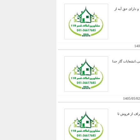
 دارای حق آبه از
140
ایین معمولی،انشعابات گاز جدا
1405/05/02
راف از فروش تا