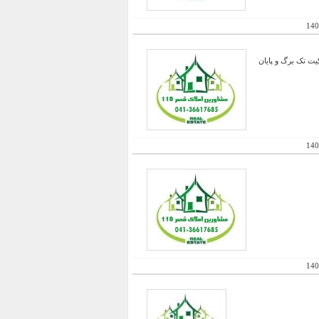
140
تخر رو باز در زمینی به مساحت 1597 دارای سند مالکیت تک برگ و پایان
140
140