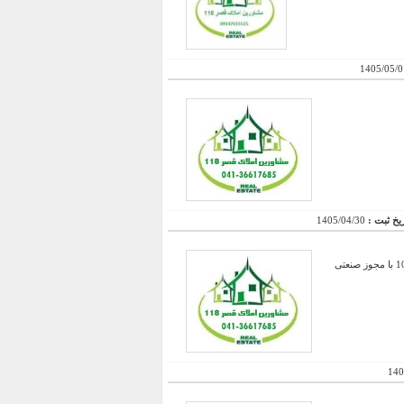
1405/05/0
ریخ ثبت :
1405/04/30
فروش یک ملک به مساحت 317 متر مربع دارای 2 باب مغازه مجاز جمعا به متراژ 100 و یک سالن کارگاهی به متراژ 100 با مجوز صنعتی
140