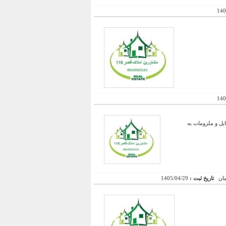
140
140
و زیر بنای ۲۵۰ متر همراه با تمامی وسایل و ملزومات به
تاریخ ثبت :
1405/04/29