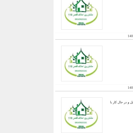
140
140
 و در حال کار با