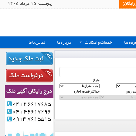
یگان)‏
پنجشنبه 15 مرداد 1405
رفه ها
خدمات و امکانات
درباره ما
تماس با ما
+
متراژ
مت رهن
حداکثر قیمت اجاره