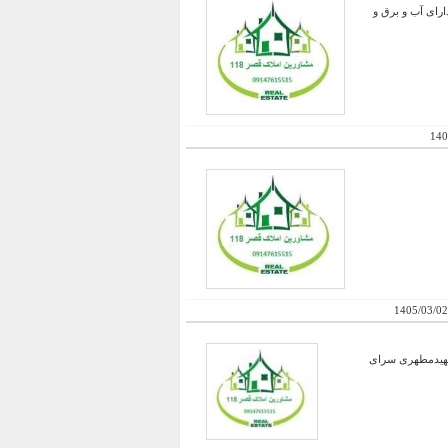
دارای آب و برق و
140
1405/03/02
 مسجد شهیدمطهری سرای