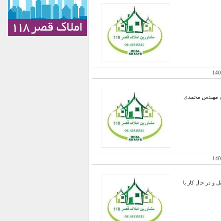
140
ان مهندس محمدی
140
 و در حال کار با