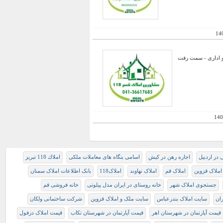
14
و اداری - سمت رفت
140
 در اردبیل
اجاره رهن در کیش
اسامی بنگاه های معاملات ملکی
املاك 118 تبريز
املاک قزوین
املاک قم
املاک نهاوند
املاک118
بانک اطلاعات املاک سمنان
جستجوی املاک شهر
خانه روستای در ایران مدل پیلوتی
خانه فروشی قم
ران
سایت املاک بندرعباس
سایت ملک و املاک قزوین
شرکت ساختمانی ولکان
قیمت آپارتمان در شهرستان اهر
قیمت آپارتمان در شهرستان تکاب
قیمت املاک دزفول