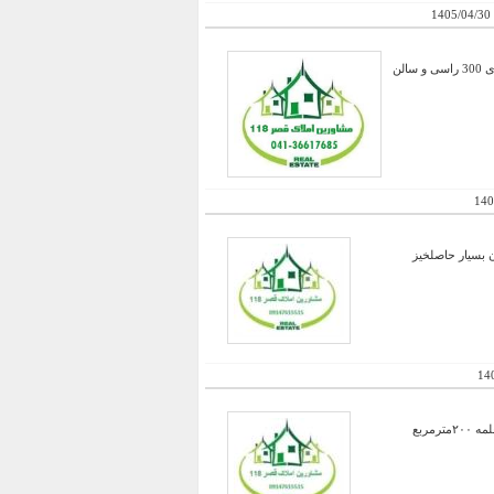
1405/04/30
فروش فوری صد و بیست هکتار زمین زراعی با سند شش دانگ دارای چاه عمیق با 21 لیتر بر ثانیه دارای مجوز دامداری 300 راسی و سالن
140
وین زنجان بسیار حاصلخیز
14
۱۶۰۰۰ مترمربع زمین که ۱۵۰۰۰ مترمربع آن باغ با درختان ۱۰ ساله بارده ۳۵۰ اصله درخت میوه و۱۰۰۰ اصله درخت قلمه ۲۰۰مترمربع