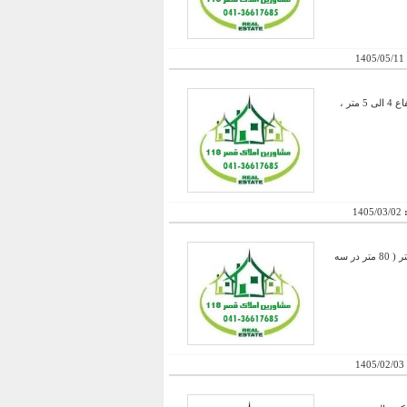
1405/05/11
فروش ویژه یک کارخانه تولید جرثقیل ( جرثقیل خودرویی و سیار ) با عرصه 16000 متر با حصار دورتادور سنگی به ارتفاع 4 الی 5 متر ،
:
1405/03/02
فروش یک محل کارخانه دارای یک سالن سوله به متراژ 500 با یک جرثقیل هوایی و یک ساختمان اداری به متراژ 168 متر ( 80 متر در سه
1405/02/03