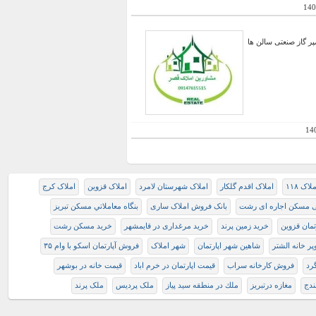
140
کاربری صنعتی بعد از پلیس راه تبریز -دو سوله هر کدام 1000 متر - دارای سند شش دانگ برق 200 آم‍‍‍‍‍‍‍‍‍پر گاز صنعتی سالن ها
14
لاک ۱۱۸
املاک اقدم گلکار
املاک شهرستان لامرد
املاک قزوین
املاک کرج
تی مسکن اجاره ای رشت
بانک فروش املاک ساری
بنگاه معاملاتي مسكن تبريز
تمان قزوین
خرید زمین پرند
خرید مرغداری در قایمشهر
خرید مسکن رشت
ر خانه الشتر
شاهین شهر اپارتمان
شهر املاک
فروش آپارتمان اسکو با وام ۳۵
رد
فروش کارخانه سراب
قیمت اپارتمان در خرم اباد
قیمت خانه در بوشهر
ندج
مغازه درتبريز
ملك در منطقه سيد پياز
ملک پردیس
ملک پرند