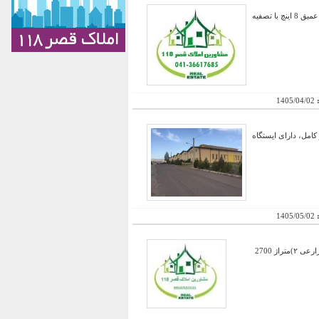
فروش 260 هکتار مجتمع کشت و صنعت ٬ دارای 150 هکتار درخت کاری از انواع سیب ٬ گلابی ٬ هلو ٬ گردو شش چاه عمیق 8 اینچ با تصفیه
:
1405/04/02
ق ٥٠٠ کیلو وات تابلو برق ها تجهیز کامل، دارای ایستگاه
:
1405/05/02
1)متراژ باغ : ۱۶ هکتار با درختان سیب و گلابی و چنار و ... حدود 6 هکتار و 10 هکتار قابل گشت ( لوبیا و .... ) باکاربری زارعی ۲)متراژ 2700