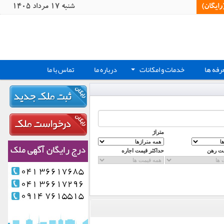
یگان)‏
شنبه 17 مرداد 1405
رفه ها
خدمات و امکانات
درباره ما
تماس با ما
+
متراژ
مت رهن
حداکثر قیمت اجاره