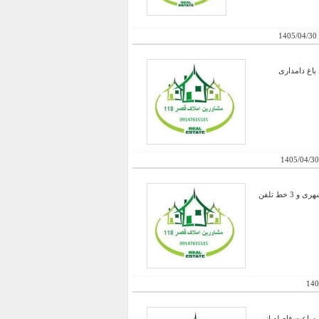
1405/04/30
فر چاه آب به عمق 15 متر ، مستعد ایجاد باغ دامداری
1405/04/30
فروش 230 متر سوله درای 75 متر بالکن ، سرویس بهداشتی ، دفتر اداری دارای برق 150 اکمپر ف اب شهری ، گاز شهری و 3 خط تلفن
140
 نیم ساعت فاصله از