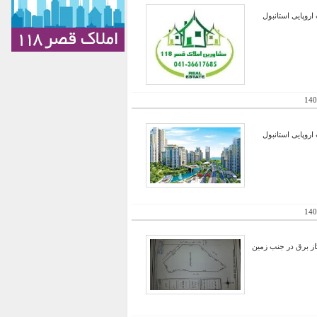
اروپایی استانبول
140
اروپایی استانبول
140
ز برق در جنب زمین