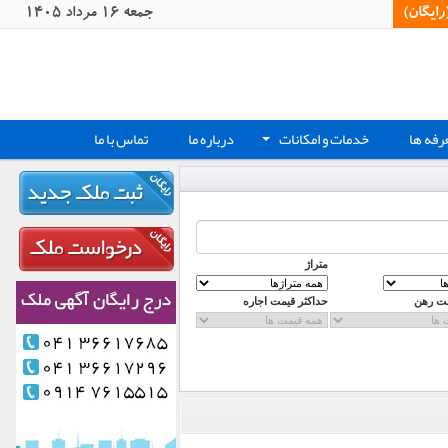
یگان)‏
جمعه 16 مرداد 1405
رفه ها
خدمات و امکانات
درباره ما
تماس با ما
+
متراژ
مت رهن
حداکثر قیمت اجاره