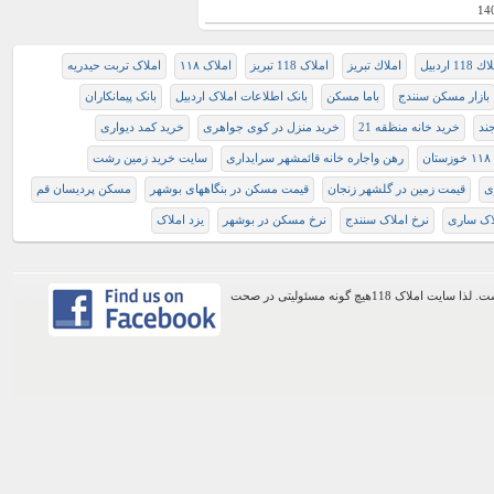
14
 118 اردبيل
املاك تبريز
املاک 118 تبریز
املاک ۱۱۸
املاک تربت حیدریه
بازار مسکن سنندج
باما مسکن
بانک اطلاعات املاک اردبیل
بانک پیمانکاران
ند
خرید خانه منظقه 21
خرید منزل در کوی جواهری
خرید کمد دیواری
ن
رهن واجاره خانه قائمشهر سرایداری
سایت خرید زمین رشت
ی
قیمت زمین در گلشهر زنجان
قیمت مسکن در بنگاههای بوشهر
مسکن پردیسان قم
اک ساری
نرخ املاک سنندج
نرخ مسکن در بوشهر
یزد املاک
اطلاعات موجود در این وب سایت از طریق کاربران عمومی سایت ثبت شده است. لذا سایت املاک 118هیچ گونه مسئولیتی در صحت