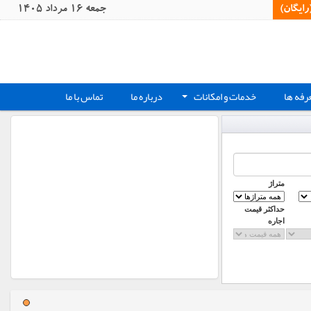
یگان)‏
جمعه 16 مرداد 1405
رفه ها
خدمات و امکانات
درباره ما
تماس با ما
+
متراژ
حداکثر قیمت
اجاره