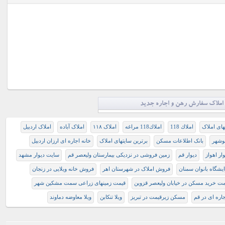
املاک سفارش رهن و اجاره جدید
ای املاک
املاك 118
املاك118 مراغه
املاک ۱۱۸
املاک آباده
املاک اردبیل
نوشهر
بانک اطلاعات مسکن
برترین سایتهای املاک
خانه اجاره ای ارزان اردبیل
وار اهواز
دیوار قم
زمین فروشی در نزدیکی بیمارستان ولیعصر قم
سايت ديوار مشهد
یشگاه بانوان سمنان
فروش املاک در شهرستان اهر
فروش خانه ویلایی در زنجان
مت خرید مسکن در خیابان وليعصر قزوين
قیمت زمینهای زراعی سمت مشکین شهر
ره ای در قم
مسکن زیرقیمت در تبریز
ویلا تنکابن
ویلا معاوضه دماوند