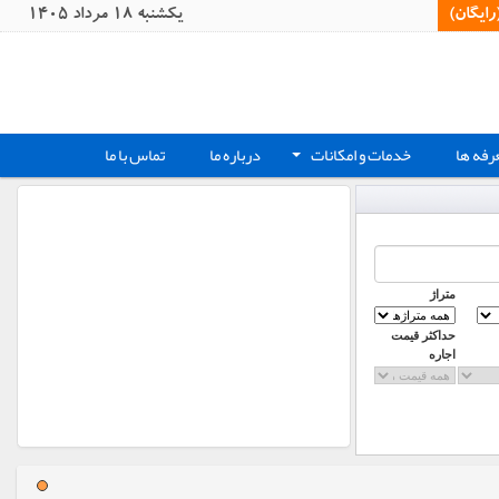
یگان)‏
يکشنبه 18 مرداد 1405
رفه ها
خدمات و امکانات
درباره ما
تماس با ما
+
متراژ
حداکثر قیمت
اجاره