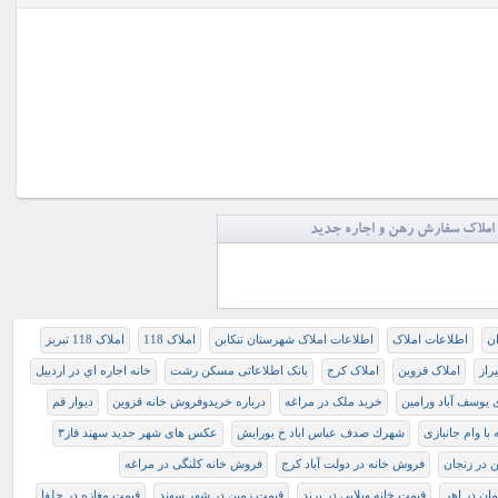
املاک سفارش رهن و اجاره جدید
ان
اطلاعات املاک
اطلاعات املاک شهرستان تنکابن
املاک 118
املاک 118 تبریز
راز
املاک قزوین
املاک کرج
بانک اطلاعاتی مسکن رشت
خانه اجاره اي در اردبيل
 یوسف آباد ورامین
خرید ملک در مراغه
درباره خریدوفروش خانه قزوين
دیوار قم
با وام جانبازی
شهرك صدف عباس اباد خ بورايش
عکس های شهر جدید سهند فاز٣
ن در زنجان
فروش خانه در دولت آباد کرج
فروش خانه کلنگی در مراغه
مان در اهر
قیمت خانه ویلایی در پرند
قیمت زمین در شهر سهند
قیمت مغازه در جلفا