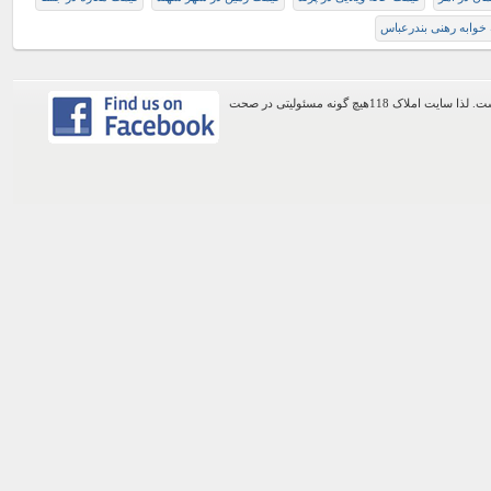
 خوابه رهنی بندرعباس
اطلاعات موجود در این وب سایت از طریق کاربران عمومی سایت ثبت شده است. لذا سایت املاک 118هیچ گونه مسئولیتی در صحت