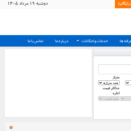
یگان)‏
دوشنبه 19 مرداد 1405
رفه ها
خدمات و امکانات
درباره ما
تماس با ما
+
متراژ
حداکثر قیمت
اجاره