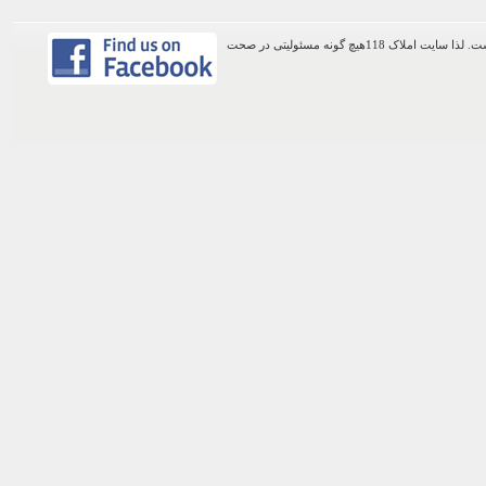
اطلاعات موجود در این وب سایت از طریق کاربران عمومی سایت ثبت شده است. لذا سایت املاک 118هیچ گونه مسئولیتی در صحت