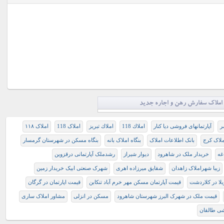
املاک سفارش رهن و اجاره جدید
ر
آپارتمانهای فروشی دیا کنار
املاك 118
املاك تبريز
املاک 118
املاک ۱۱۸
ملاک کرج
بانک اطلاعات املاک
بنگاه املاک بانه
بنگاه مسکن در شهرستان گرمسار
غه
خریدار ملک در شاهرود
ديوار شيراز
رشدملک آپارتمانی درقزوین
زیبا شهراملاک زاهدان
شقایق میرزاده اهری
شهرک صنعتی ابیک خریدار زمین
لا در كلاردشت
قیمت آپارتمان مسکن مهر خرم آباد تنکابن
قیمت اپارتمان در گرگان
قیمت ملک در شهرک البرز شهرستان شاهرود
مسکن در انزلی
مشاور املاک ساری
شی طالقان