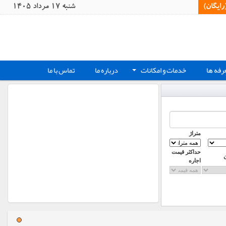
یگان)‏
شنبه 17 مرداد 1405
رفه ها
خدمات و امکانات
درباره ما
تماس با ما
+
متراژ
حداکثر قیمت
اجاره