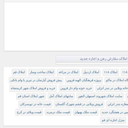
املاک سفارش رهن و اجاره جدید
املاک ۱۱۸
املاک اردبیل
املاک در مراغه
املاک ساخت وساز
املاک قم
گاه املاک در ماکو
پروژه فرهنگیان الهیه قزوین
پیش فروش آپارتمان در تبریز با وام بانکی
انه ویلایی در بندر انزلی
خرید خونه وام دار قزوین
خرید و فروش املاک شهر کرمنشاه
سایت املاک شهروند اصفهان لاهور
سایتهای املاک آمل
شهر املاک استان قم
ازه بندر انزلي
فروش ویلایی در قشم شهرک گلستان
قیمت خانه در تویسرکان
ین در هشتگرد جدید
قیمت ملک بهبهان
قیمت ملک درمرند
قیمت ویلای در کرج
منزل اجاره ای قم