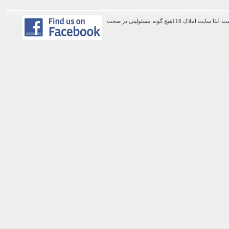
اطلاعات موجود در این وب سایت از طریق کاربران عمومی سایت ثبت شده است. لذا سایت املاک 118هیچ گونه مسئولیتی در صحت