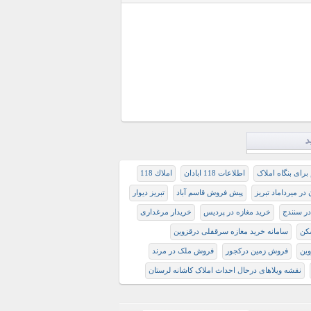
د
برای بنگاه املاک
اطلاعات 118 ابادان
املاك 118
در ميرداماد تبريز
پیش فروش قاسم آباد
تبریز دیوار
ر سنندج
خرید مغازه در پردیس
خریدار مرغداری
سامانه خرید مغازه سرقفلی درقزوین
وین
فروش زمین درکجور
فروش ملک در مرند
نقشه ویلاهای درحال احداث املاک کاشانه لرستان