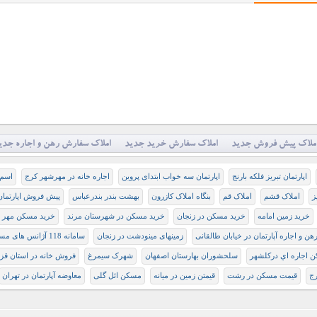
ملاک پیش فروش جدید
املاک سفارش خرید جدید
املاک سفارش رهن و اجاره جدی
اپارتمان تبريز فلکه بارنج
اپارتمان سه خواب ابتدای پروین
اجاره خانه در مهرشهر کرج
اسم 
ز
املاک قشم
املاک قم
بنگاه املاک کازرون
بهشت بندر بندرعباس
پيش فروش اپارتمان 
خرید زمین امامه
خرید مسکن در زنجان
خرید مسکن در شهرستان مرند
خرید مسکن مهر د
هن و اجاره آپارتمان در خیابان طالقانی
زمینهای مینودشت در زنجان
سامانه 118 آژانس های مسکن
ن اجاره اي دركلشهر
سلحشوران بهارستان اصفهان
شهرک سیمرغ
فروش خانه در استان قز
رج
قیمت مسکن در رشت
قیمتن زمین در میانه
مسکن ائل گلی
معاوضه آپارتمان در تهران