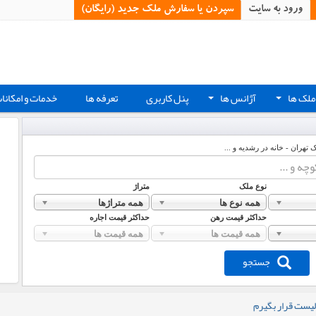
ورود به سایت
سپردن یا سفارش ملک جدید (رایگان)‏
ملک ها
آژانس ها
پنل کاربری
تعرفه ها
خدمات و امکانا
+
+
ک تهران - خانه در رشدیه و ...
نوع ملک
متراژ
همه نوع ها
همه متراژها
حداکثر قیمت رهن
حداکثر قیمت اجاره
همه قیمت ها
همه قیمت ها
جستجو
لیست قرار بگیرم