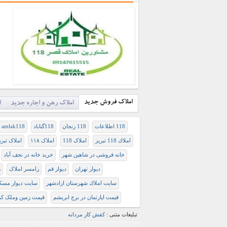
املاک فروش جدید
املاک رهن و اجاره جدید
ا
118 اطلاعات
118 زنجان
118گناباد
amlak118
املاك 118 تبريز
املاک 118
املاک ۱۱۸
املاک تبری
خانه فروشی در شاهین شهر
خريد خانه در نجف آباد
دیوار تهران
دیوار قم
رامسر املاک
ر
سايت املاك شهرستان ازادشهر
سايت ديوار مسك
قیمت اپارتمان در برج ابریشم
قیمت زمین وملک ک
تبلیغات متنی :
کفش کار مردانه