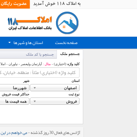
به املاک 118 خوش آمدید
عضویت رایگان
صفحه نخست
استان ها و شهرها
+
جستجو ملک
جستجو با کد ملک
کلید واژه
(اختیاری) -
مثال :
آپارتمان ولیعصر - نیاوران - املا
استان
شهر
اصفهان
شهررضا
نوع ثبت
حداکثر قیمت فروش
فروش
همه قیمت ها
آژانس های فعال 30 روز گذشته -
می خواهم در این 