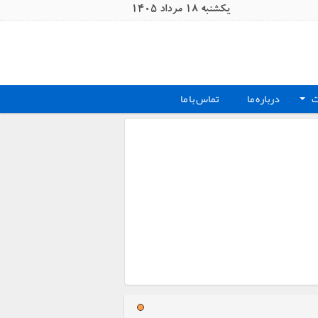
يکشنبه 18 مرداد 1405
ت
درباره ما
تماس با ما
+