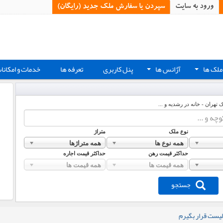
ورود به سایت
سپردن یا سفارش ملک جدید (رایگان)‏
ملک ها
آژانس ها
پنل کاربری
تعرفه ها
خدمات و امکانا
+
+
ک تهران - خانه در رشدیه و ...
نوع ملک
متراژ
همه نوع ها
همه متراژها
حداکثر قیمت رهن
حداکثر قیمت اجاره
همه قیمت ها
همه قیمت ها
جستجو
لیست قرار بگیرم