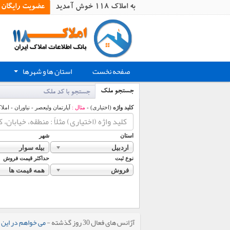
به املاک 118 خوش آمدید
عضویت رایگان
صفحه نخست
استان ها و شهرها
+
جستجو ملک
جستجو با کد ملک
کلید واژه
(اختیاری) -
مثال :
آپارتمان ولیعصر - نیاوران - املا
استان
شهر
اردبیل
بیله سوار
نوع ثبت
حداکثر قیمت فروش
فروش
همه قیمت ها
آژانس های فعال 30 روز گذشته -
می خواهم در این 