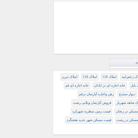
د
ک زعفرانیه
املاك 118
املاک 118
املاک تبریز
بابل
خانه اجاره ای در ابادان
خانه اجاره ای قم
دیوار سنندج
رهن واجاره آپارتمان درقم
ک شاهد شهریار
فروش آپارتمان ویلایی رشت
سکن در زنجان
فيمت زمين منظريه شهركرد
مسکن در رشت
قیمت مسکن شهر جدید هشتگرد