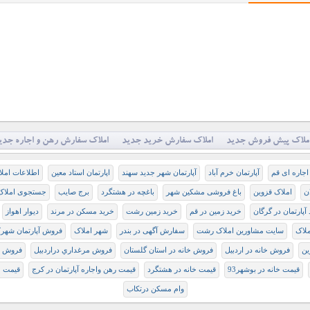
ملاک پیش فروش جدید
املاک سفارش خرید جدید
املاک سفارش رهن و اجاره جدی
 اجاره ای قم
آپارتمان خرم آباد
آپارتمان شهر جدید سهند
اپارتمان استاد معین
اطلاعات املا
ن
املاک قزوین
باغ فروشی مشکین شهر
باغچه در هشتگرد
برج صایب
جستجوی املاک 
آپارتمان در گرگان
خرید زمین در قم
خرید زمین رشت
خرید مسکن در مرند
دیوار اهواز
لاک
سایت مشاورین املاک رشت
سفارش آگهی در بندر
شهر املاک
فروش آپارتمان شهر
ین
فروش خانه در اردبيل
فروش خانه در استان گلستان
ﻓﺮﻭﺵ ﻣﺮﻏﺪاﺭﻱ ﺩﺭاﺭﺩﺑﻴﻞ
فروش م
قیمت خانه در بوشهر93
قیمت خانه در هشتگرد
قیمت رهن واجاره آپارتمان در کرج
قیمت 
وام مسکن درتکاب