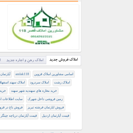
املاک فروش جدید
املاک رهن و اجاره جدید
ا
اسامی مشاورین املاک قزوین
amlak118
آپارتمان
املاک رشت
املاک سردرود
املاک سهند اسفهلا
خريد مغازه هاي سهنديه شهر سهند
خرید 
زمین فروشی داخل شهرک
سایت اطلاعات ام
فروش اپارتمان فرشته تبریز
فروش باغ در قزو
قیمت آپارتمان اردبیل
قیمت آپارتمان دریاچه چیتگر