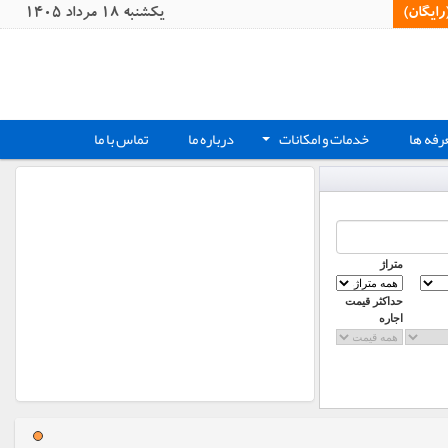
یگان)‏
يکشنبه 18 مرداد 1405
رفه ها
خدمات و امکانات
درباره ما
تماس با ما
+
متراژ
حداکثر قیمت
اجاره