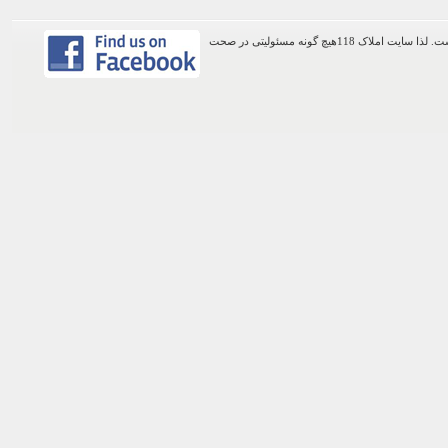
اطلاعات موجود در این وب سایت از طریق کاربران عمومی سایت ثبت شده است. لذا سایت املاک 118هیچ گونه مسئولیتی در صحت