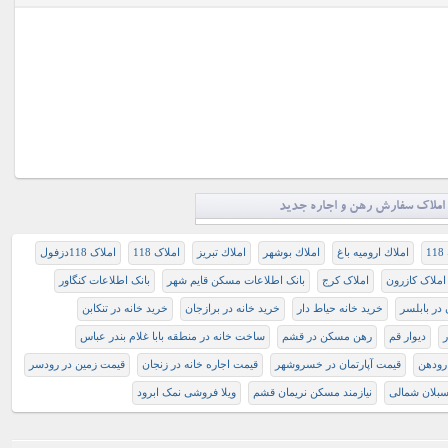
املاک سفارش رهن و اجاره جدید
1
املاك اروميه باغ
املاك بوشهر
املاك تبريز
املاک 118
املاک 118دزفول
املاک کازرون
املاک کرج
بانک اطلاعات مسکن قایم شهر
بانک اطلاعات کنگاور
 در بابلسر
خرید خانه حیاط دار
خرید خانه در برازجان
خرید خانه در تنکابن
ر
دیوار قم
رهن مسکن در قشم
ساخت خانه در منطقه بابا غلام بندر عباس
رودهن
قیمت آپارتمان در خسروشهر
قیمت اجاره خانه در زنجان
قیمت زمین در رودسر
سبلان شمالی
نیازمند مسکن نریمان قشم
ویلا فروشی نمک ابرود