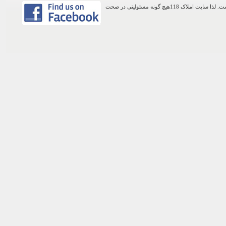
اطلاعات موجود در این وب سایت از طریق کاربران عمومی سایت ثبت شده است. لذا سایت املاک 118هیچ گونه مسئولیتی در صحت