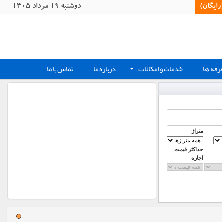
یگان)‏
دوشنبه 19 مرداد 1405
رفه ها
خدمات و امکانات
درباره ما
تماس با ما
+
متراژ
حداکثر قیمت
اجاره